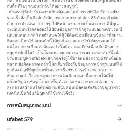
ทหารเดินขบวน ได้รับการเน้นย้ำใน
ufabet-88
เพื่อให้ผู้เล่นดื่มด่ำ
กับพื้นที่โบราณอันลึกลับได้อย่างสมบูรณ์
- สำหรับผู้ที่เข้าร่วมความบันเทิงออนไลน์ การเข้าถึงบริการอย่าง
รวดเร็วถือเป็นปัจจัยสำคัญ กระบวนการ
ufabet-88
มักจะเริ่มต้น
ด้วยการดำเนินการง่ายๆ: ไปที่หน้าแรกอย่างเป็นทางการ ที่นี่คุณ
จะเห็นปุ่มหรือกล่องขอให้ป้อนข้อมูลการเข้าสู่ระบบอย่างชัดเจน นี่
เป็นขั้นตอนแรก โดยกำหนดให้ผู้ใช้ต้องป้อนชื่อบัญชีและรหัสผ่าน
ที่ลงทะเบียนไว้ก่อนหน้านี้ให้ถูกต้อง ขอแนะนำให้ตรวจสอบให้
แน่ใจว่าการเชื่อมต่ออินเทอร์เน็ตมีความเสถียรเพื่อหลีกเลี่ยงการ
หยุดชะงักที่ไม่จำเป็นในระหว่างกระบวนการตรวจสอบสิทธิ์นี้เมื่อ
ประสบปัญหา
ufabet-88
บางครั้งผู้ใช้อาจพบข้อความแสดงข้อผิด
พลาด ข้อผิดพลาดเหล่านี้มักเกี่ยวข้องกับข้อมูลการเข้าสู่ระบบที่ไม่
ถูกต้อง บัญชีที่ถูกล็อคชั่วคราว หรือการบำรุงรักษาระบบ การ
ทำความเข้าใจสาเหตุของการแจ้งเตือนเหล่านี้จะช่วยให้ผู้ใช้
แก้ไขปัญหาเชิงรุกได้มากขึ้น ตัวอย่างเช่น การตรวจสอบการ
สะกดรหัสผ่านหรือติดต่อฝ่ายสนับสนุนเมื่อคุณสงสัยว่าปัญหาทาง
เทคนิคเป็นวิธีแก้ปัญหาที่ใช้งานได้จริง
การสนับสนุนของแอป
expand_more
ufabet 579
arrow_forward