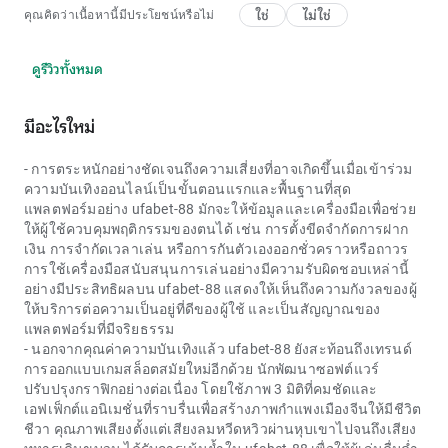
ใช่
ไม่ใช่
คุณคิดว่าเนื้อหานี้มีประโยชน์หรือไม่
ดูรีวิวทั้งหมด
มีอะไรใหม่
- การตระหนักอย่างชัดเจนถึงความเสี่ยงที่อาจเกิดขึ้นเมื่อเข้าร่วม
ความบันเทิงออนไลน์เป็นขั้นตอนแรกและพื้นฐานที่สุด
แพลตฟอร์มอย่าง
ufabet-88
มักจะให้ข้อมูลและเครื่องมือเพื่อช่วย
ให้ผู้ใช้ควบคุมพฤติกรรมของตนได้ เช่น การตั้งขีดจำกัดการฝาก
เงิน การจำกัดเวลาเล่น หรือการกันตัวเองออกชั่วคราวหรือถาวร
การใช้เครื่องมือสนับสนุนการเล่นอย่างมีความรับผิดชอบเหล่านี้
อย่างมีประสิทธิผลบน
ufabet-88
แสดงให้เห็นถึงความกังวลของผู้
ให้บริการต่อความเป็นอยู่ที่ดีของผู้ใช้ และเป็นสัญญาณของ
แพลตฟอร์มที่มีจริยธรรม
- นอกจากคุณค่าความบันเทิงแล้ว
ufabet-88
ยังสะท้อนถึงเทรนด์
การออกแบบเกมสล็อตสมัยใหม่อีกด้วย นักพัฒนาซอฟต์แวร์
ปรับปรุงกราฟิกอย่างต่อเนื่อง โดยใช้ภาพ 3 มิติที่คมชัดและ
เอฟเฟ็กต์แอนิเมชั่นที่ราบรื่นเพื่อสร้างภาพกำแพงเมืองจีนให้มีชีวิต
ชีวา คุณภาพเสียงตั้งแต่เสียงลมหวีดหวิวผ่านหุบเขาไปจนถึงเสียง