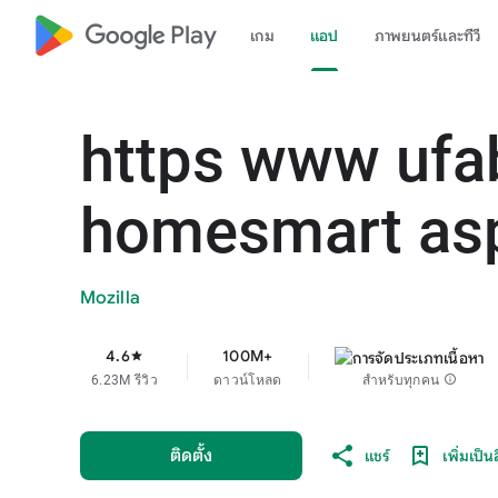
google_logo Play
เกม
แอป
ภาพยนตร์และทีวี
https www ufa
homesmart asp
Mozilla
4.6
100M+
star
6.23M รีวิว
ดาวน์โหลด
สำหรับทุกคน
info
ติดตั้ง
แชร์
เพิ่มเป็น