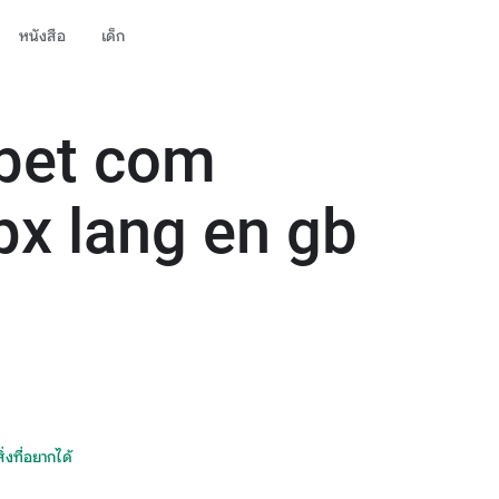
หนังสือ
เด็ก
bet com
x lang en gb
สิ่งที่อยากได้