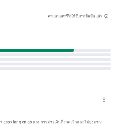
คะแนนและรีวิวได้รับการยืนยันแล้ว
info_outline
more_vert
px lang en gb แถมการจ่ายเงินก็รวดเร็วและไม่ยุ่งยาก!