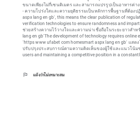
ขนาดเพียงไม่กี่เซนติเมตร และสามารถแปรรูปเป็นอาหารต่าง
- ความโปร่งใสและความยุติธรรมเป็นหลักการพื้นฐานที่ต้องปฏิบ
aspx lang en gb
`, this means the clear publication of regula
verification technologies to ensure randomness and impart
ช่วยสร้างความไว้วางใจและความน่าเชื่อถือในระยะยาวสำหร
lang en gb
`The development of technology requires online 
`
https www ufabet com homesmart aspx lang en gb
` แสดง
ปรับปรุงประสบการณ์ตามความคิดเห็นของผู้ใช้และแนวโน้มของ
users and maintaining a competitive position in a constan
flag
แจ้งว่าไม่เหมาะสม