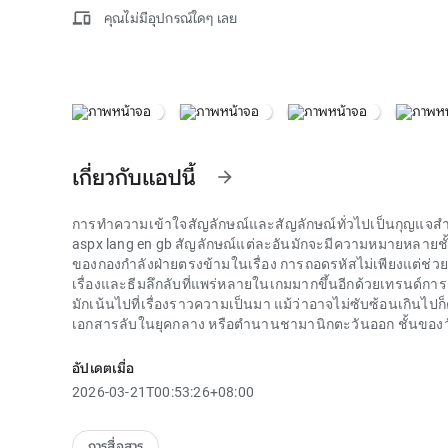
devices
คุณไม่มีอุปกรณ์ใดๆ เลย
เกี่ยวกับแอปนี้
arrow_forward
การทำความเข้าใจสัญลักษณ์และสัญลักษณ์ทั่วไปเป็นกุญแจสำค
aspx lang en gb
สัญลักษณ์แต่ละอันมักจะมีความหมายหลายชั้น 
ของกองกำลังฝ่ายตรงข้ามในเรื่อง การถอดรหัสไม่เพียงแต่ช่วยให
เรื่องและธีมลึกลับที่แพร่หลายในเกมมากขึ้นอีกด้วยเทรนด์ก
มักเน้นไปที่เรื่องราวความเป็นมา แม้ว่าอาจไม่ซับซ้อนเกิน
เอกสารลับในยุคกลาง หรือตำนานชามานิกตะวันออก ชั้นของ
ความลึกและความน่าดึงดูด ทำให้เกมไม่ใช่แค่โอกาสเท่านั้น แ
กระบวนการทางเทคโนโลยีเบื้องหลังโปรแกรม
https www uf
อัปเดตเมื่อ
ระบบที่ทำงานร่วมกันอย่างกลมกลืน กล้องคุณภาพสูงที่บันท
2026-03-21T00:53:26+08:00
สัญญาณพิเศษ จากนั้นข้อมูลภาพจะถูกแจกจ่ายโดยเซิร์ฟเวอร์พร้
หน่วยจดทะเบียนธุรกิจลอตเตอรีตามกฎหมาย และแพลตฟอร์มออนไล
ให้เกิดความล่าช้าน้อยที่สุดระหว่างเหตุการณ์จริงกับสัญญาณที่
การสื่อสาร