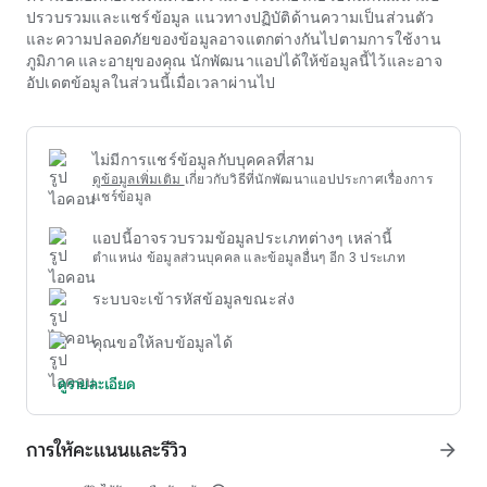
เป็นสิ่งที่จำเป็น การตั้งงบประมาณที่จำกัดก่อนที่จะเล่น การเล่น
ปรวบรวมและแชร์ข้อมูล แนวทางปฏิบัติด้านความเป็นส่วนตัว
ด้วยจิตวิญญาณของความบันเทิงเพื่อสุขภาพแทนที่จะคาดหวังผล
และความปลอดภัยของข้อมูลอาจแตกต่างกันไปตามการใช้งาน
กำไร และการขอความช่วยเหลือในเชิงรุกเมื่อจำเป็นเป็นหลักการ
ภูมิภาค และอายุของคุณ นักพัฒนาแอปได้ให้ข้อมูลนี้ไว้และอาจ
สำคัญที่ไม่เพียงแต่ใช้กับ pxj .com เธชเธกเธฑเธ เธฃ แต่ยังรวม
อัปเดตข้อมูลในส่วนนี้เมื่อเวลาผ่านไป
ไปถึงความบันเทิงคาสิโนออนไลน์รูปแบบอื่น ๆ ทั้งหมด เพื่อให้
มั่นใจในสิทธิและสุขภาพทางการเงินของผู้เข้าร่วม
ไม่มีการแชร์ข้อมูลกับบุคคลที่สาม
ดูข้อมูลเพิ่มเติม
เกี่ยวกับวิธีที่นักพัฒนาแอปประกาศเรื่องการ
แชร์ข้อมูล
แอปนี้อาจรวบรวมข้อมูลประเภทต่างๆ เหล่านี้
ตำแหน่ง ข้อมูลส่วนบุคคล และข้อมูลอื่นๆ อีก 3 ประเภท
ระบบจะเข้ารหัสข้อมูลขณะส่ง
คุณขอให้ลบข้อมูลได้
ดูรายละเอียด
การให้คะแนนและรีวิว
arrow_forward