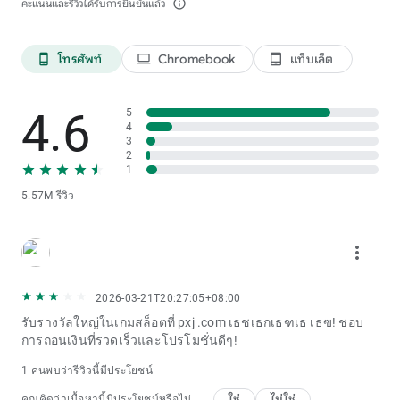
คะแนนและรีวิวได้รับการยืนยันแล้ว
info_outline
โทรศัพท์
Chromebook
แท็บเล็ต
phone_android
laptop
tablet_android
4.6
5
4
3
2
1
5.57M รีวิว
more_vert
2026-03-21T20:27:05+08:00
รับรางวัลใหญ่ในเกมสล็อตที่ pxj .com เธชเธกเธฑเธ เธฃ! ชอบ
การถอนเงินที่รวดเร็วและโปรโมชั่นดีๆ!
1 คนพบว่ารีวิวนี้มีประโยชน์
ใช่
ไม่ใช่
คุณคิดว่าเนื้อหานี้มีประโยชน์หรือไม่