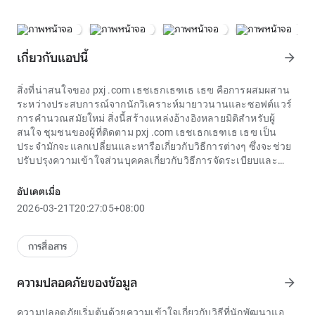
เกี่ยวกับแอปนี้
arrow_forward
สิ่งที่น่าสนใจของ pxj .com เธชเธกเธฑเธ เธฃ คือการผสมผสาน
ระหว่างประสบการณ์จากนักวิเคราะห์มายาวนานและซอฟต์แวร์
การคำนวณสมัยใหม่ สิ่งนี้สร้างแหล่งอ้างอิงหลายมิติสำหรับผู้
สนใจ ชุมชนของผู้ที่ติดตาม pxj .com เธชเธกเธฑเธ เธฃ เป็น
ประจำมักจะแลกเปลี่ยนและหารือเกี่ยวกับวิธีการต่างๆ ซึ่งจะช่วย
ปรับปรุงความเข้าใจส่วนบุคคลเกี่ยวกับวิธีการจัดระเบียบและ
ดำเนินการลอตเตอรี่
ความถูกต้องและความน่าดึงดูดของธีมถือเป็นจุดแข็งของบรรทัด
อัปเดตเมื่อ
pxj .com เธชเธกเธฑเธ เธฃ ผู้พัฒนาใช้ความพยายามอย่างมาก
2026-03-21T20:27:05+08:00
ในการสร้างภาพ Kraken ขึ้นมาใหม่ด้วยวิธีที่สดใสและน่ากลัว
ผสมผสานกับโครงเรื่องง่ายๆ เกี่ยวกับการผจญภัยตามล่าสมบัติ
หรือการเผชิญหน้ากับสัตว์ประหลาด สิ่งนี้จะสร้างการเชื่อมโยง
การสื่อสาร
ทางอารมณ์และเพิ่มความตื่นเต้นให้กับผู้เล่นเมื่อรับชมการเผชิญ
หน้าอันน่าทึ่งกับ pxj .com เธชเธกเธฑเธ เธฃ ใต้มหาสมุทร
ความปลอดภัยของข้อมูล
arrow_forward
แม้ว่า pxj .com เธชเธกเธฑเธ เธฃ จะมอบประสบการณ์ความ
บันเทิงที่น่าตื่นเต้น แต่ความตระหนักรู้ถึงอันตรายที่อาจเกิดขึ้นก็
ความปลอดภัยเริ่มต้นด้วยความเข้าใจเกี่ยวกับวิธีที่นักพัฒนาแอ