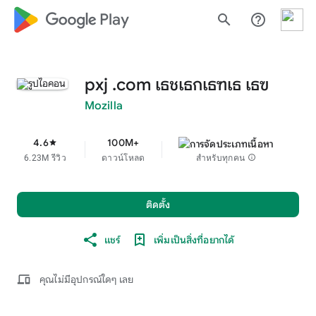
google_logo Play
search
help_outline
pxj .com เธชเธกเธฑเธ เธฃ
Mozilla
4.6
100M+
star
6.23M รีวิว
ดาวน์โหลด
สำหรับทุกคน
info
ติดตั้ง
แชร์
เพิ่มเป็นสิ่งที่อยากได้
devices
คุณไม่มีอุปกรณ์ใดๆ เลย