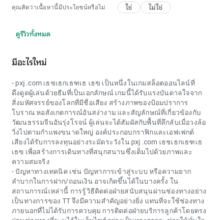
ใช่
ไม่ใช่
คุณคิดว่าเนื้อหานี้มีประโยชน์หรือไม่
ดูรีวิวทั้งหมด
มีอะไรใหม่
-
pxj .com เธชเธกเธฑเธ เธฃ
เป็นหนึ่งในเกมสล็อตออนไลน์ที่
ดึงดูดผู้เล่นด้วยธีมที่เป็นเอกลักษณ์ เกมนี้ได้รับแรงบันดาลใจจาก
สิ่งมหัศจรรย์ของโลกที่มีชื่อเสียง สร้างภาพของป้อมปราการ
โบราณ หอสังเกตการณ์อันสง่างาม และสัญลักษณ์ที่เกี่ยวข้องกับ
วัฒนธรรมจีนอันรุ่งโรจน์ ผู้เล่นจะได้สัมผัสกับพื้นที่ลึกลับเมื่อวงล้อ
วิ่งไปตามกำแพงขนาดใหญ่ องค์ประกอบกราฟิกและเอฟเฟกต์
เสียงได้รับการลงทุนอย่างระมัดระวังใน
pxj .com เธชเธกเธฑเธ
เธฃ
เพื่อสร้างการเดินทางที่สนุกสนานซึ่งเต็มไปด้วยภาพและ
ความสมจริง
- ปัญหาทางเทคนิค เช่น ปัญหาการเข้าสู่ระบบ หรือความยาก
ลำบากในการฝาก/ถอนเงิน อาจเกิดขึ้นได้ในบางครั้ง ใน
สถานการณ์เหล่านี้ การรู้วิธีติดต่อฝ่ายสนับสนุนผ่านช่องทางอย่าง
เป็นทางการของ TT จึงมีความสำคัญอย่างยิ่ง แทนที่จะใช้ช่องทาง
ภายนอกที่ไม่ได้รับการควบคุม การติดต่อฝ่ายบริการลูกค้าโดยตรง