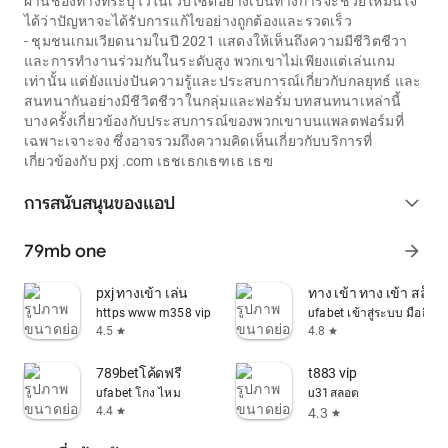
ผ่านช่องทางที่ระบุไว้ในเว็บไซต์อย่างเป็นทางการจะช่วยให้มั่นใจ
ได้ว่าปัญหาจะได้รับการแก้ไขอย่างถูกต้องและรวดเร็ว
- ชุมชนเกมเวียดนามในปี 2021 แสดงให้เห็นถึงความมีชีวิตชีวา
และการทำงานร่วมกันในระดับสูง พวกเขาไม่เพียงแต่เล่นเกม
เท่านั้น แต่ยังแบ่งปันความรู้และประสบการณ์เกี่ยวกับกลยุทธ์ และ
สนทนากันอย่างมีชีวิตชีวาในกลุ่มและฟอรั่ม บทสนทนาเหล่านี้
บางครั้งเกี่ยวข้องกับประสบการณ์ของพวกเขาบนแพลตฟอร์มที่
เฉพาะเจาะจง ซึ่งอาจรวมถึงความคิดเห็นเกี่ยวกับบริการที่
เกี่ยวข้องกับ
pxj .com เธชเธกเธฑเธ เธฃ
การสนับสนุนของแอป
expand_more
79mb one
arrow_forward
pxj ทางเข้า เล่น
ทาง เข้า ทาง เข้า สล็อต
https www m358 vip
ufabet เข้าสู่ระบบ มือถือ
4.5
4.8
star
star
789betโค้ดฟรี
t883 vip
ufabet โกง ไหม
u31สลอต
4.4
4.3
star
star