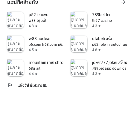
แอปที่คล้ายกัน
arrow_forward
p52 lenovo
789bet ter
w88 bị bắt
th97 casino
4.8
4.3
star
star
w88 nuclear
ufabetเสน็ก
p6.com h68.com p6.vip h68.vip
p62 role in autophagy
4.5
4.8
star
star
mountain rm6 chrome wrench sets
joker777 joker สล็อต 7
68g ait
789bet app download io
4.4
4.3
star
star
flag
แจ้งว่าไม่เหมาะสม