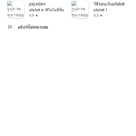
pxj สมัคร
วิธีถอนเงินufabet
ufabet คาสิโนไม่มีขั้นต่ำ
ufabet 1
4.9
4.5
star
star
flag
แจ้งว่าไม่เหมาะสม