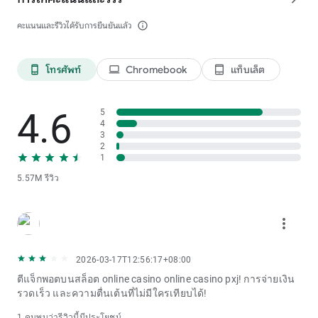
คะแนนและรีวิวได้รับการยืนยันแล้ว
info_outline
โทรศัพท์
Chromebook
แท็บเล็ต
phone_android
laptop
tablet_android
4.6
5
4
3
2
1
5.57M รีวิว
more_vert
2026-03-17T12:56:17+08:00
ตีแจ็กพอตบนสล็อต online casino online casino pxj! การจ่ายเงิน
รวดเร็ว และความตื่นเต้นที่ไม่มีใครเทียบได้!
1 คนพบว่ารีวิวนี้มีประโยชน์