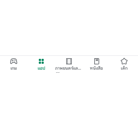
เกม
แอป
ภาพยนตร์และ
หนังสือ
เด็ก
ทีวี
Google Play
Play Pass
Play Points