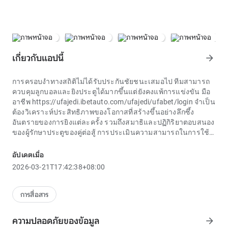
เกี่ยวกับแอปนี้
arrow_forward
การครอบงำทางสถิติไม่ได้รับประกันชัยชนะเสมอไป ทีมสามารถ
ควบคุมลูกบอลและยิงประตูได้มากขึ้นแต่ยังคงแพ้การแข่งขัน มือ
อาชีพ https://ufajedi.ibetauto.com/ufajedi/ufabet/login จำเป็น
ต้องวิเคราะห์ประสิทธิภาพของโอกาสที่สร้างขึ้นอย่างลึกซึ้ง
อันตรายของการยิงแต่ละครั้ง รวมถึงสมาธิและปฏิกิริยาตอบสนอง
ของผู้รักษาประตูของคู่ต่อสู้ การประเมินความสามารถในการใช้
ประโยชน์จากโอกาสช่วยให้การคาดการณ์มีความแม่นยำมากขึ้น
เหนือกว่าตัวเลขทั่วไป
อัปเดตเมื่อ
ชุมชนผู้ใช้ชาวเอเชียกำลังแสดงความสนใจเป็นพิเศษต่อความบัน
2026-03-21T17:42:38+08:00
เทิงบูรณาการที่มีเทคโนโลยีสูง เมื่อพูดถึง
https://ufajedi.ibetauto.com/ufajedi/ufabet/login
ฟอรัมหลาย
แห่งมุ่งเน้นไปที่การวิเคราะห์ความเสถียรของระบบและอัตราผล
การสื่อสาร
ตอบแทน ข้อกำหนดเหล่านี้มักสะท้อนถึงคุณภาพการบริการตาม
วัตถุประสงค์ นักวิจัยตลาดพิจารณาว่านี่เป็นตัวบ่งชี้ที่สำคัญในการ
ความปลอดภัยของข้อมูล
arrow_forward
ประเมินระดับความเป็นมืออาชีพของซัพพลายเออร์