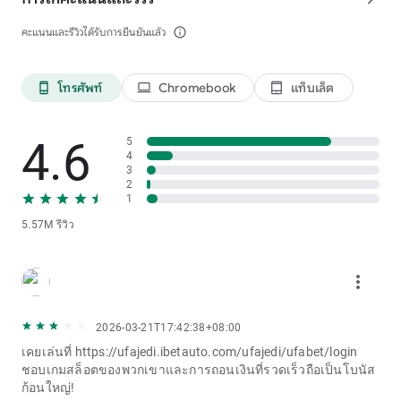
คะแนนและรีวิวได้รับการยืนยันแล้ว
info_outline
โทรศัพท์
Chromebook
แท็บเล็ต
phone_android
laptop
tablet_android
4.6
5
4
3
2
1
5.57M รีวิว
more_vert
2026-03-21T17:42:38+08:00
เคยเล่นที่ https://ufajedi.ibetauto.com/ufajedi/ufabet/login
ชอบเกมสล็อตของพวกเขาและการถอนเงินที่รวดเร็วถือเป็นโบนัส
ก้อนใหญ่!