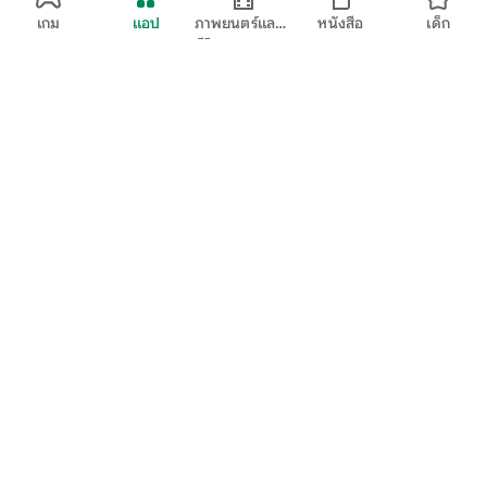
เกม
แอป
ภาพยนตร์และ
หนังสือ
เด็ก
ทีวี
Google Play
Play Pass
Play Points
บัตรของขวัญ
แลก
นโยบายการคืนเงิน
เด็กและครอบครัว
คำแนะนำสำหรับผู้ปกครอง