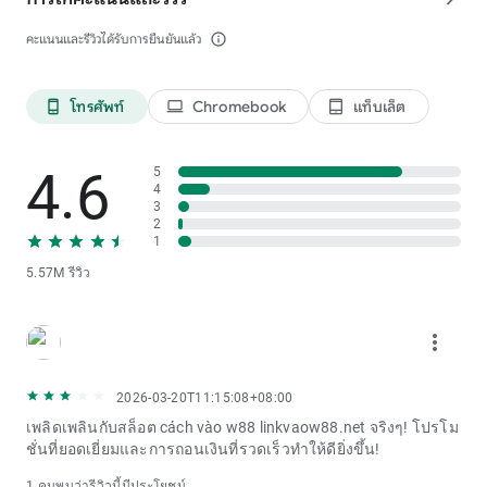
คะแนนและรีวิวได้รับการยืนยันแล้ว
info_outline
โทรศัพท์
Chromebook
แท็บเล็ต
phone_android
laptop
tablet_android
4.6
5
4
3
2
1
5.57M รีวิว
more_vert
2026-03-20T11:15:08+08:00
เพลิดเพลินกับสล็อต cách vào w88 linkvaow88.net จริงๆ! โปรโม
ชั่นที่ยอดเยี่ยมและการถอนเงินที่รวดเร็วทำให้ดียิ่งขึ้น!
1 คนพบว่ารีวิวนี้มีประโยชน์