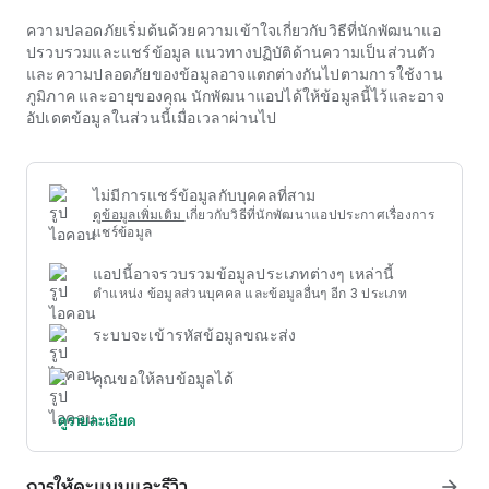
มือที่มีประสิทธิภาพมากขึ้นในการอัปเดต
cách vào w88
ความปลอดภัยเริ่มต้นด้วยความเข้าใจเกี่ยวกับวิธีที่นักพัฒนาแอ
linkvaow88.net
ผลลัพธ์ เว็บไซต์ทางการ แอปพลิเคชั่นมือถือ และ
ปรวบรวมและแชร์ข้อมูล แนวทางปฏิบัติด้านความเป็นส่วนตัว
เว็บไซต์โซเชียลเน็ตเวิร์กที่มีชื่อเสียงกลายเป็นจุดหมายปลายทาง
และความปลอดภัยของข้อมูลอาจแตกต่างกันไปตามการใช้งาน
ที่รวดเร็วและสะดวกสบายสำหรับผู้สนใจในการค้นหาข้อมูลทุกที่
ภูมิภาค และอายุของคุณ นักพัฒนาแอปได้ให้ข้อมูลนี้ไว้และอาจ
ทุกเวลา วิวัฒนาการทางเทคโนโลยีนี้ส่งผลให้ผู้ติดตาม
cách vào
อัปเดตข้อมูลในส่วนนี้เมื่อเวลาผ่านไป
w88 linkvaow88.net
ได้รับประสบการณ์ที่ดีขึ้น
เอกสารการวิจัยและหนังสือเกี่ยวกับเทคนิคการเลี้ยงและการฝึกไก่
พันธุ์เฉพาะ มักจะมีบทสำคัญที่กล่าวถึงวิธีการฝึกไก่ต่อสู้ระยะยาว
ตามข้อกำหนดของ cách vào w88 linkvaow88.net ความรู้นี้มี
ไม่มีการแชร์ข้อมูลกับบุคคลที่สาม
ตั้งแต่วิธีการระบุอวัยวะไก่ที่เหมาะสม สูตรอาหารเพื่อเพิ่มความ
ดูข้อมูลเพิ่มเติม
เกี่ยวกับวิธีที่นักพัฒนาแอปประกาศเรื่องการ
ทนทานทางกายภาพ ไปจนถึงวิธีการทำหมัน การค้ำยัน การป้องกัน
แชร์ข้อมูล
และการรักษาอาการบาดเจ็บเฉพาะเจาะจงที่เกิดขึ้นเมื่อแข่งขัน
แอปนี้อาจรวบรวมข้อมูลประเภทต่างๆ เหล่านี้
เป็นเวลานานในสภาวะเช่น cách vào w88 linkvaow88.netการ
ตำแหน่ง ข้อมูลส่วนบุคคล และข้อมูลอื่นๆ อีก 3 ประเภท
พัฒนาทางเทคโนโลยียังส่งผลต่อวิธีการติดตามและประเมินการ
แข่งขัน cách vào w88 linkvaow88.net การใช้กล้องวิดีโอ
ระบบจะเข้ารหัสข้อมูลขณะส่ง
ความเร็วสูงช่วยให้สามารถวิเคราะห์การเคลื่อนไหว การสะท้อน
กลับ และจุดแข็ง/จุดอ่อนของไก่ในแต่ละช่วงเวลาโดยละเอียด
คุณขอให้ลบข้อมูลได้
เทคโนโลยีการตรวจติดตามสุขภาพ (ถ้ามี) ยังให้ข้อมูลเกี่ยวกับ
อัตราการเต้นของหัวใจและความอดทน ช่วยให้ผู้ฝึกสอนและผู้
ดูรายละเอียด
เพาะพันธุ์มีมุมมองที่เป็นกลางเกี่ยวกับสุขภาพของไก่ที่เข้าร่วมมาก
ขึ้น
การให้คะแนนและรีวิว
arrow_forward