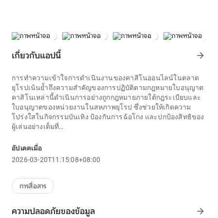
เกี่ยวกับแอปนี้
arrow_forward
การทำความเข้าใจการดำเนินงานของคาสิโนออนไลน์ในตลาด
ยุโรปเน้นย้ำถึงความสำคัญของการปฏิบัติตามกฎหมายใบอนุญาต
คาสิโนเหล่านี้ดำเนินการอย่างถูกกฎหมายภายใต้กฎระเบียบและ
ใบอนุญาตของหน่วยงานในสหภาพยุโรป ซึ่งช่วยให้เกิดความ
โปร่งใสในกิจกรรมบันเทิง ป้องกันการฉ้อโกง และปกป้องสิทธิของ
ผู้เล่นอย่างเต็มที่
ผู้เข้าร่วมในชุมชนเกมมาเป็นเวลานานมักจะแบ่งปันประสบการณ์
ในการจัดสรรการเงินอย่างเหมาะสมเมื่อลองเสี่ยงโชคกับ
cách
อัปเดตเมื่อ
vào w88 linkvaow88.net
จุดมุ่งเน้นคือการปฏิบัติต่อสิ่งนี้ในฐานะ
2026-03-20T11:15:08+08:00
รูปแบบหนึ่งของความบันเทิงที่มีความรับผิดชอบและมีประโยชน์
โดยการใช้จ่ายภายในงบประมาณมากกว่าความคาดหวังในการ
ทำกำไรจำนวนมาก การรักษาความคิดนี้จะช่วยให้ผู้เล่นหลีกเลี่ยง
การสื่อสาร
ความเสี่ยงที่ไม่จำเป็นเมื่อซื้อลอตเตอรีที่เกี่ยวข้องกับ
cách vào
w88 linkvaow88.net
นอกจากการใช้สื่อแบบเดิมๆ เช่น
ความปลอดภัยของข้อมูล
arrow_forward
หนังสือพิมพ์และโทรทัศน์แล้ว ช่องทางออนไลน์ยังกลายเป็นเครื่อง