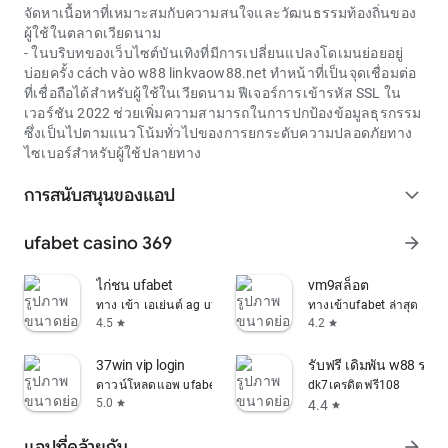
จัดหาเนื้อหาที่เหมาะสมกับความสนใจและวัฒนธรรมท้องถิ่นของ
ผู้ใช้ในตลาดเวียดนาม
- ในบริบทของเว็บไซต์บันเทิงที่มีการเปลี่ยนแปลงโดเมนย่อยอยู่
บ่อยครั้ง
cách vào w88 linkvaow88.net
ทำหน้าที่เป็นจุดเชื่อมต่อ
ที่เชื่อถือได้สำหรับผู้ใช้ในเวียดนาม ฟีเจอร์การเข้ารหัส SSL ใน
เวอร์ชัน 2022 ช่วยเพิ่มความสามารถในการปกป้องข้อมูลธุรกรรม
ซึ่งเป็นไปตามแนวโน้มทั่วไปของการยกระดับความปลอดภัยทาง
ไซเบอร์สำหรับผู้ใช้ปลายทาง
การสนับสนุนของแอป
expand_more
ufabet casino 369
arrow_forward
ไก่ชน ufabet
vm9สล็อต
ทาง เข้า เอเย่นต์ ag ufabet com
ทางเข้าufabet ล่าสุด
4.5
4.2
star
star
37win vip login
รับฟรี เดิมพัน w88 รหั
ดาวน์โหลดแอพ ufabet
dk7เครดิตฟรี108
5.0
4.4
star
star
แอปที่คล้ายกัน
arrow_forward