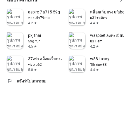
aspire 7 a715-59g
สล็อตเว็บตรง ufabet
ทางเข้า79mb
u31+สมัคร
4.2
4.4
star
star
pxj thai
waspbet ลงทะเบียนฟรีรั
59g fun
u31.am
4.5
4.2
star
star
37win สล็อตเว็บตรงอันดับ 1
w88 luxury
vivo p62
วิธีเล่นw88
5.0
4.4
star
star
flag
แจ้งว่าไม่เหมาะสม