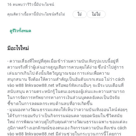
16 คนพบว่ารีวิวนี้มีประโยชน์
ใช่
ไม่ใช่
คุณคิดว่าเนื้อหานี้มีประโยชน์หรือไม่
ดูรีวิวทั้งหมด
มีอะไรใหม่
- ความเสี่ยงที่ใหญ่ที่สุดเมื่อเข้าร่วมความบันเทิงรูปแบบนี้อยู่ที่
ความจริงที่ว่าผู้เล่นอาจสูญเสียการควบคุมได้ง่าย ซึ่งนำไปสู่การ
เล่นมากเกินไป ดังนั้นจิตวิญญาณของ การเล่นเพื่อความ
สนุกสนาน จึงต้องให้ความสำคัญเป็นอันดับแรกเสมอ ไม่ว่า
cách
vào w88 linkvaow88.net
หรือพอร์ทัลเกมอื่นๆ จะมีระบบเตือนที่
สนับสนุน ความตระหนักรู้ในตนเองของผู้เล่นและความสามารถ
ในการจัดการทรัพยากรทางการเงินส่วนบุคคลยังคงเป็นปัจจัย
ชี้ขาดในการลดผลกระทบด้านลบที่อาจเกิดขึ้น
- มุมมองทางวัฒนธรรมแสดงให้เห็นว่าความบันเทิงออนไลน์ค่อยๆ
ได้รับการยอมรับว่าเป็นกิจกรรมผ่อนคลายยอดนิยมในชีวิตสมัย
ใหม่ การพัฒนาควบคู่ไปกับคุณค่าทางวัฒนธรรมเฉพาะของแต่ละ
ภูมิภาคสร้างเอกลักษณ์ของตนเอง กิจกรรมความบันเทิงเช่น cách
vào w88 linkvaow88.net มีส่วนช่วยในกระบวนการนี้โดยการ