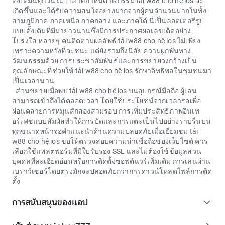
ดั้งเดิมนี้ทุกวัน ณ เวลาที่กำหนด กิจกรรม
tải w88 cho hệ ios
จะ
เกิดขึ้นและได้รับความสนใจอย่างมากจากผู้คนจำนวนมากในทั้ง
สามภูมิภาค ภาคเหนือ ภาคกลาง และภาคใต้ นี่เป็นลอตเตอรีรูป
แบบดั้งเดิมที่มีมายาวนานซึ่งมีการประกาศผลเลขเด็ดอย่าง
โปร่งใส หลายๆ คนติดตามผลลัพธ์
tải w88 cho hệ ios
ไม่เพียง
เพราะความหวังที่จะชนะ แต่ยังรวมถึงนิสัย ความผูกพันทาง
วัฒนธรรมด้วย การประชาสัมพันธ์และการขยายวงกว้างเป็น
คุณลักษณะที่ช่วยให้
tải w88 cho hệ ios
รักษาอิทธิพลในชุมชนมา
เป็นเวลานาน
- ส่วนขยายเมื่อพบ
tải w88 cho hệ ios
บนอุปกรณ์มือถือ ผู้เล่น
สามารถเข้าถึงได้ตลอดเวลา โดยใช้ประโยชน์จากเวลารอเพื่อ
ผ่อนคลายการหมุนสักสองสามรอบ การเพิ่มประสิทธิภาพอินเท
อร์เฟซแบบสัมผัสทำให้การปัดและการแตะเป็นไปอย่างราบรื่นบน
ทุกขนาดหน้าจอคำแนะนำด้านความปลอดภัยเมื่อเยี่ยมชม
tải
w88 cho hệ ios
ขอให้ตรวจสอบความน่าเชื่อถือของเว็บไซต์ ควร
เลือกใช้แพลตฟอร์มที่มีใบรับรอง SSL และไม่ต้องใช้ข้อมูลส่วน
บุคคลที่ละเอียดอ่อนหรือการติดตั้งซอฟต์แวร์เพิ่มเติม การเล่นผ่าน
เบราว์เซอร์โดยตรงมักจะปลอดภัยกว่าการดาวน์โหลดไฟล์การติด
ตั้ง
การสนับสนุนของแอป
expand_more