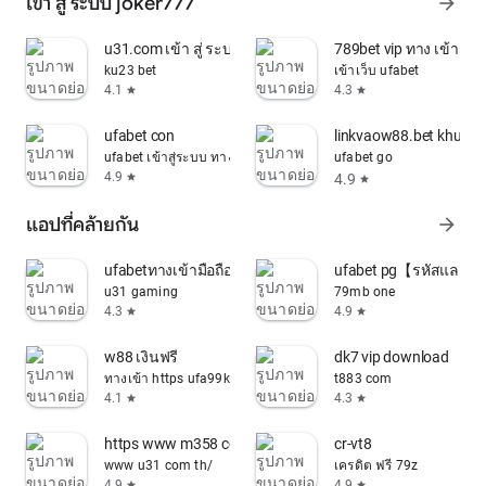
เข้า สู่ ระบบ joker777
arrow_forward
u31.com เข้า สู่ ระบบ
789bet vip ทาง เข้า
ku23 bet
เข้าเว็บ ufabet
4.1
4.3
star
star
ufabet con
linkvaow88.bet khuyen
ufabet เข้าสู่ระบบ ทางเข้า 789
ufabet go
4.9
4.9
star
star
แอปที่คล้ายกัน
arrow_forward
ufabetทางเข้ามือถือ
ufabet pg【รหัสแลกรา
u31 gaming
79mb one
4.3
4.9
star
star
w88 เงินฟรี
dk7 vip download
ทางเข้า https ufa99k ibetauto com ufa99k ufabet
t883 com
4.1
4.3
star
star
https www m358 cc th th login
cr-vt8
www u31 com th/
เครดิต ฟรี 79z
4.9
4.9
star
star