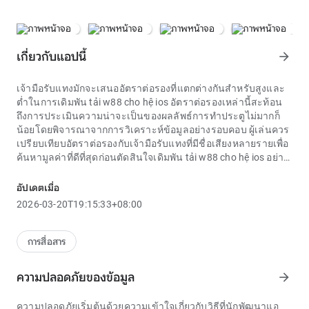
เกี่ยวกับแอปนี้
arrow_forward
เจ้ามือรับแทงมักจะเสนออัตราต่อรองที่แตกต่างกันสำหรับสูงและ
ต่ำในการเดิมพัน tải w88 cho hệ ios อัตราต่อรองเหล่านี้สะท้อน
ถึงการประเมินความน่าจะเป็นของผลลัพธ์การทำประตูไม่มากก็
น้อยโดยพิจารณาจากการวิเคราะห์ข้อมูลอย่างรอบคอบ ผู้เล่นควร
เปรียบเทียบอัตราต่อรองกับเจ้ามือรับแทงที่มีชื่อเสียงหลายรายเพื่อ
ค้นหามูลค่าที่ดีที่สุดก่อนตัดสินใจเดิมพัน tải w88 cho hệ ios อย่า
เพียงแต่ตามฝูงชน
โดยรวมแล้ว ปรากฏการณ์
tải w88 cho hệ ios
ถือเป็นข้อพิสูจน์ถึง
อัปเดตเมื่อ
ความมีชีวิตชีวาของตลาดความบันเทิงดิจิทัลในเวียดนาม เพื่อ
2026-03-20T19:15:33+08:00
ความอยู่รอดในระยะยาว บริการเหล่านี้จำเป็นต้องควบคุมตนเอง
ตามกรอบกฎหมายที่เข้มงวดมากขึ้น ผู้เล่นที่มีปฏิสัมพันธ์กับ
tải
w88 cho hệ ios
ควรให้ความสำคัญกับความรับผิดชอบเป็นอันดับ
การสื่อสาร
แรกและเข้าใจขีดจำกัดของความบันเทิงเพื่อสุขภาพ อนาคตของ
ภาคส่วนนี้ขึ้นอยู่กับความโปร่งใสและความสามารถในการปฏิบัติ
ความปลอดภัยของข้อมูล
arrow_forward
ตามมาตรฐานการคุ้มครองผู้ใช้อย่างยั่งยืน
ความบันเทิงและสุขภาพมักเน้นในรูปแบบเกมไพ่พร้อมของรางวัล
ความปลอดภัยเริ่มต้นด้วยความเข้าใจเกี่ยวกับวิธีที่นักพัฒนาแอ