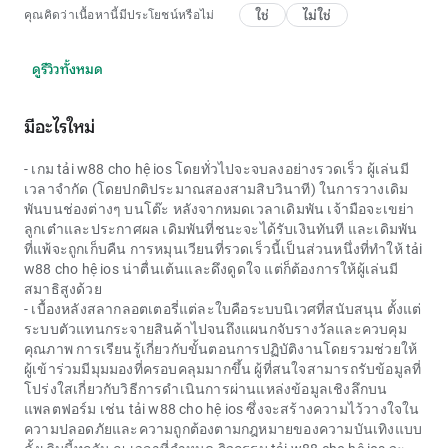
ใช่
ไม่ใช่
คุณคิดว่าเนื้อหานี้มีประโยชน์หรือไม่
ดูรีวิวทั้งหมด
มีอะไรใหม่
- เกม
tải w88 cho hệ ios
โดยทั่วไปจะจบลงอย่างรวดเร็ว ผู้เล่นมี
เวลาจำกัด (โดยปกติประมาณสองสามสิบวินาที) ในการวางเดิม
พันบนช่องต่างๆ บนโต๊ะ หลังจากหมดเวลาเดิมพัน เจ้ามือจะเขย่า
ลูกเต๋าและประกาศผล เดิมพันที่ชนะจะได้รับเงินทันที และเดิมพัน
ที่แพ้จะถูกเก็บคืน การหมุนเวียนที่รวดเร็วนี้เป็นส่วนหนึ่งที่ทำให้ tải
w88 cho hệ ios น่าตื่นเต้นและดึงดูดใจ แต่ก็ต้องการให้ผู้เล่นมี
สมาธิสูงด้วย
- เบื้องหลังสลากลอตเตอรี่แต่ละใบคือระบบนิเวศที่สนับสนุน ตั้งแต่
ระบบตัวแทนกระจายสินค้าไปจนถึงแผนกจับรางวัลและควบคุม
คุณภาพ การเรียนรู้เกี่ยวกับขั้นตอนการปฏิบัติงานโดยรวมช่วยให้
ผู้เข้าร่วมมีมุมมองที่ครอบคลุมมากขึ้น ผู้ที่สนใจสามารถรับข้อมูลที่
โปร่งใสเกี่ยวกับวิธีการดำเนินการผ่านแหล่งข้อมูลเชิงลึกบน
แพลตฟอร์ม เช่น
tải w88 cho hệ ios
ซึ่งจะสร้างความไว้วางใจใน
ความปลอดภัยและความถูกต้องตามกฎหมายของความบันเทิงแบบ