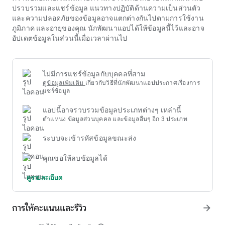
tải w88 cho hệ ios
เข้าใจดีว่าคุณค่าหลักคือการจัดเตรียมสนาม
ปรวบรวมและแชร์ข้อมูล แนวทางปฏิบัติด้านความเป็นส่วนตัว
เด็กเล่นที่ผ่อนคลายหลังจากทำงานหรือเรียนหนังสืออย่างเครียด
และความปลอดภัยของข้อมูลอาจแตกต่างกันไปตามการใช้งาน
ซึ่งผู้คนสามารถโต้ตอบและฝึกการคิดเชิงกลยุทธ์ผ่านเกมไพ่อัน
ภูมิภาค และอายุของคุณ นักพัฒนาแอปได้ให้ข้อมูลนี้ไว้และอาจ
ชาญฉลาด นโยบายที่แนะนำเกี่ยวกับเวลาเล่นและการจำกัดการ
อัปเดตข้อมูลในส่วนนี้เมื่อเวลาผ่านไป
เดิมพัน (ถ้ามี) แสดงให้เห็นถึงความรับผิดชอบต่อชุมชนผู้ใช้
ไม่มีการแชร์ข้อมูลกับบุคคลที่สาม
ดูข้อมูลเพิ่มเติม
เกี่ยวกับวิธีที่นักพัฒนาแอปประกาศเรื่องการ
แชร์ข้อมูล
แอปนี้อาจรวบรวมข้อมูลประเภทต่างๆ เหล่านี้
ตำแหน่ง ข้อมูลส่วนบุคคล และข้อมูลอื่นๆ อีก 3 ประเภท
ระบบจะเข้ารหัสข้อมูลขณะส่ง
คุณขอให้ลบข้อมูลได้
ดูรายละเอียด
การให้คะแนนและรีวิว
arrow_forward