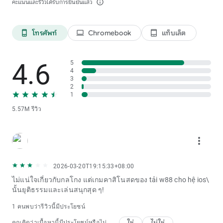
คะแนนและรีวิวได้รับการยืนยันแล้ว
info_outline
โทรศัพท์
Chromebook
แท็บเล็ต
phone_android
laptop
tablet_android
4.6
5
4
3
2
1
5.57M รีวิว
more_vert
2026-03-20T19:15:33+08:00
ไม่แน่ใจเกี่ยวกับกลโกง แต่เกมคาสิโนสดของ tải w88 cho hệ ios\
นั้นยุติธรรมและเล่นสนุกสุด ๆ!
1 คนพบว่ารีวิวนี้มีประโยชน์
ใช่
ไม่ใช่
คุณคิดว่าเนื้อหานี้มีประโยชน์หรือไม่