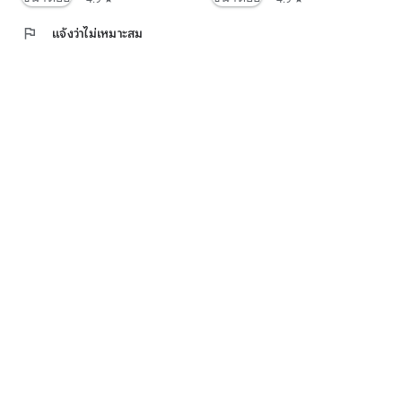
flag
แจ้งว่าไม่เหมาะสม