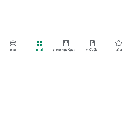
เกม
แอป
ภาพยนตร์และ
หนังสือ
เด็ก
ทีวี
Google Play
Play Pass
Play Points
บัตรของขวัญ