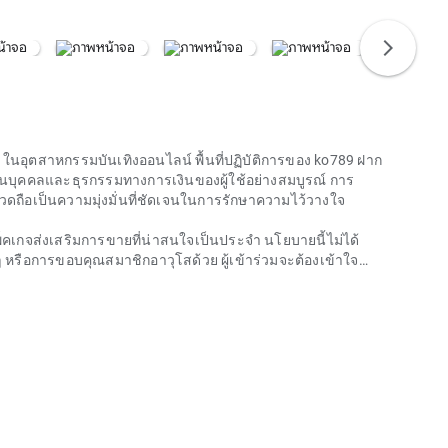
chevron_right
ในอุตสาหกรรมบันเทิงออนไลน์ พื้นที่ปฏิบัติการของ
ko789 ฝาก
ส่วนบุคคลและธุรกรรมทางการเงินของผู้ใช้อย่างสมบูรณ์ การ
ถือเป็นความมุ่งมั่นที่ชัดเจนในการรักษาความไว้วางใจ
พ็คเกจส่งเสริมการขายที่น่าสนใจเป็นประจำ นโยบายนี้ไม่ได้
ะๆ หรือการขอบคุณสมาชิกอาวุโสด้วย ผู้เข้าร่วมจะต้องเข้าใจ
่างชัดเจนเพื่อเพิ่มประสิทธิภาพสิทธิประโยชน์ที่ได้รับ และใน
ารเดิมพัน
าก 1 รับ100 เนื่องจากขาดใบอนุญาตประกอบการ หากมีสิ่งผิด
ซิร์ฟเวอร์มักจะอยู่ในประเทศที่มีกฎระเบียบที่หละหลวมเกี่ยวกับ
แทงจากการถูกดำเนินคดีทางกฎหมาย