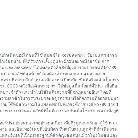
ละต้นกำเนิดของไก่ชนที่ใช้ แมตช์ใน ko789 ฝาก 1 รับ100 สามารถ
อไก่เวียดนาม ที่ได้รับการเลี้ยงดูและฝึกฝนอย่างมืออาชีพ การ
และเทคนิคของไก่แต่ละตัวคือสิ่งที่ผู้เข้าร่วมบางคนที่ ko789
ม้ว่าผลลัพธ์สุดท้ายยังคงมีองค์ประกอบแบบสุ่มมากมาย
อร์มที่คล้ายกันกำหนดเมื่อลงทะเบียนบัญชี แท้จริงแล้วเป็นการ
CCD หนังสือเดินทาง) การให้ข้อมูลนี้แก่ไซต์ที่ไม่น่าเชื่อถือ
ูลประจำตัว และนำไปใช้ในกิจกรรมที่ผิดกฎหมายอื่นๆ โดยที่
ด้ ความล่าช้าในการประมวลผลธุรกรรม หรือกิจกรรมที่ออกแบบมา
ผู้ใช้ที่มีส่วนร่วมในแพลตฟอร์มที่เกี่ยวข้องกับวลี
ko789 ฝาก 1
างการเงินและสิทธิ์ที่ไม่มีการป้องกันเมื่อใช้บริการจากที่อยู่ที่
อร์ปรับปรุงคุณภาพอย่างต่อเนื่อง เพื่อดึงดูดและรักษาผู้ใช้ พวก
าม และอินเทอร์เฟซที่เป็นมิตร ทีมสนับสนุนลูกค้าที่ดำเนินงาน
นและอีเมล ก็เป็นมาตรฐานที่สำคัญเช่นกัน แม้ว่าโปรโมชั่นและ