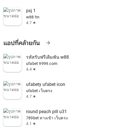
pxj 1
w88 hn
4.7
star
แอปที่คล้ายกัน
arrow_forward
รหัสรับฟรีเดิมพัน w88
ufabet 9999.com
4.4
star
ufabety ufabet icon
ufabet เว็บตรง
4.7
star
round peach pill u31
789bet ทางเข้า เว็บตรง
4.1
star