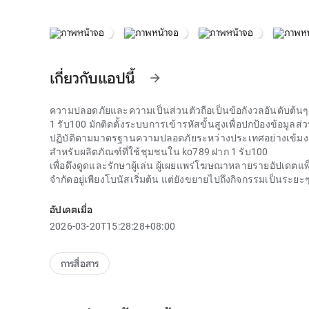
เกี่ยวกับแอปนี้
arrow_forward
ความปลอดภัยและความเป็นส่วนตัวถือเป็นข้อกังวลอันดับต้นๆ 
1 รับ100
มักติดตั้งระบบการเข้ารหัสขั้นสูงเพื่อปกป้องข้อมูล
ปฏิบัติตามมาตรฐานความปลอดภัยระหว่างประเทศอย่างเข้มงวด
สำหรับผลิตภัณฑ์ที่ใช้ชุมชนใน
ko789 ฝาก 1 รับ100
เพื่อดึงดูดและรักษาผู้เล่น ผู้เผยแพร่โฆษณาหลายรายอัปเดตแ
จำกัดอยู่เพียงโบนัสเริ่มต้น แต่ยังขยายไปถึงกิจกรรมเป็นระย
กลไกการทำงานของ
ko789 ฝาก 1 รับ100
ในแต่ละโปรโมชั่นอย
ขณะเดียวกันก็เข้าใจกฎระเบียบในการจับรางวัลและเงื่อนไขก
อัปเดตเมื่อ
กฎหมายหลายประเทศได้เตือนเกี่ยวกับความเสี่ยงของ ko789 ฝ
2026-03-20T15:28:28+08:00
ปกติเกิดขึ้น ผู้เล่นไม่มีพื้นฐานทางกฎหมายที่จะฟ้องร้อง ระบบเ
การพนันออนไลน์ ทำให้เกิดอุปสรรคในการปกป้องเจ้ามือรับ
การสื่อสาร