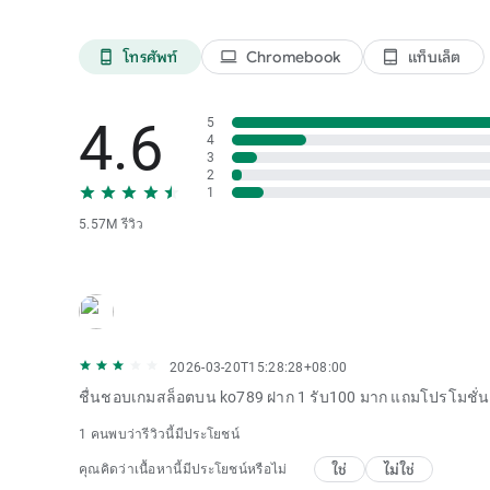
โทรศัพท์
Chromebook
แท็บเล็ต
phone_android
laptop
tablet_android
4.6
5
4
3
2
1
5.57M รีวิว
2026-03-20T15:28:28+08:00
ชื่นชอบเกมสล็อตบน ko789 ฝาก 1 รับ100 มาก แถมโปรโมชั่นยั
1 คนพบว่ารีวิวนี้มีประโยชน์
ใช่
ไม่ใช่
คุณคิดว่าเนื้อหานี้มีประโยชน์หรือไม่