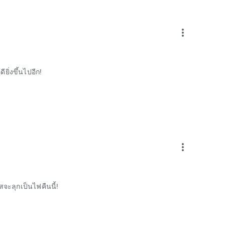
more_vert
ิ่งขึ้นไปอีก!
more_vert
จะลุกเป็นไฟคืนนี้!