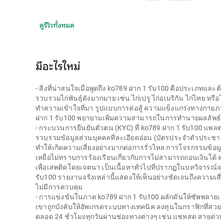
ดูรีวิวทั้งหมด
มีอะไรใหม่
- สิ่งที่น่าสนใจเมื่อพูดถึง ko789 ฝาก 1 รับ100 คือประเภทแ
รวบรวมไก่พันธุ์ดังมากมาย เช่น ไก่เปรู ไก่อเมริกัน ไก่ไทย หรื
ทำความเข้าใจที่มา รูปแบบการต่อสู้ ความแข็งแกร่งทางกายภาพ 
ฝาก 1 รับ100 พยายามเพิ่มความสามารถในการทำนายผลลัพธ์ แ
- กระบวนการยืนยันตัวตน (KYC) ที่
ko789 ฝาก 1 รับ100
แพลตฟ
รวบรวมข้อมูลส่วนบุคคลที่ละเอียดอ่อน (บัตรประจำตัวประชาชน C
ทำให้เกิดความเสี่ยงอย่างมากต่อการรั่วไหล การโจรกรรมข้อม
เหยื่อไม่ทราบการร้องเรียนเกี่ยวกับการไม่สามารถถอนเงินไ
เพื่อเสพติดโดยเจตนา เป็นเนื้อหาทั่วไปที่ปรากฏในบทวิจารณ์จาก
รับ100
รายงานจริงเหล่านี้แสดงให้เห็นอย่างชัดเจนถึงความเสี่ยงท
ไม่มีการควบคุม
- การแข่งขันในภาค
ko789 ฝาก 1 รับ100
ผลักดันให้ซัพพลายเอ
เขาถูกบังคับให้อัพเกรดระบบทางเทคนิค ลงทุนในกราฟิกที่สวยง
ตลอด 24 ชั่วโมงทุกวันผ่านช่องทางต่างๆ เช่น แชทสด สายด่ว