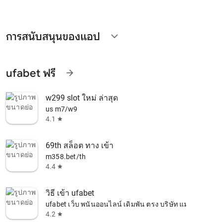
การสนับสนุนของแอป
expand_more
ufabet ฟรี
arrow_forward
w299 slot ใหม่ ล่าสุด
us m7/w9
4.1
star
69th สล็อต ทาง เข้า
m358.bet/th
4.4
star
วิธี เข้า ufabet
ufabet เว็บ พนันออนไลน์ เดิมพัน ตรง บริษัท แม่
4.2
star