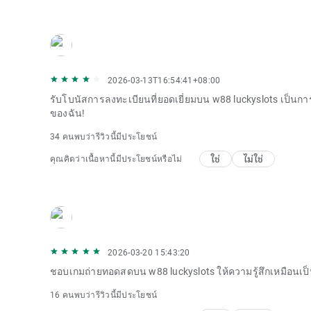
2026-03-13T16:54:41+08:00
รับโบนัสการลงทะเบียนที่ยอดเยี่ยมบน w88 luckyslots เป็นก
ของฉัน!
34 คนพบว่ารีวิวนี้มีประโยชน์
ใช่
ไม่ใช่
คุณคิดว่าเนื้อหานี้มีประโยชน์หรือไม่
2026-03-20 15:43:20
ชอบเกมถ่ายทอดสดบน w88 luckyslots ให้ความรู้สึกเหมือนเป็
16 คนพบว่ารีวิวนี้มีประโยชน์