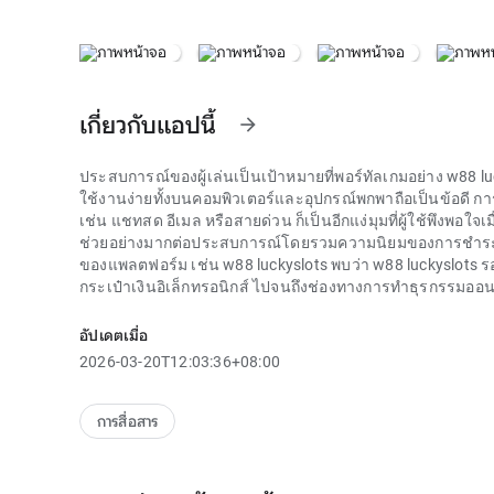
เกี่ยวกับแอปนี้
arrow_forward
ประสบการณ์ของผู้เล่นเป็นเป้าหมายที่พอร์ทัลเกมอย่าง
w88 lu
ใช้งานง่ายทั้งบนคอมพิวเตอร์และอุปกรณ์พกพาถือเป็นข้อดี กา
เช่น แชทสด อีเมล หรือสายด่วน ก็เป็นอีกแง่มุมที่ผู้ใช้พึงพอใจเ
ช่วยอย่างมากต่อประสบการณ์โดยรวมความนิยมของการชำระเง
ของแพลตฟอร์ม เช่น
w88 luckyslots
พบว่า
w88 luckyslots
รอ
กระเป๋าเงินอิเล็กทรอนิกส์ ไปจนถึงช่องทางการทำธุรกรรมอ
กับผู้ใช้ ความน่าเชื่อถือและความเร็วในการประมวลผลธุรก
แนวคิดของ 'ทัวร์นาเมนต์โป๊กเกอร์' (ทัวร์นาเมนต์โป๊กเกอร์) 
อัปเดตเมื่อ
โครงสร้างรางวัลใหญ่ ต่างจากเกมเงินสด (ที่ชิปมีมูลค่าเป็นเง
2026-03-20T12:03:36+08:00
เล่นจะได้รับชิปจำนวนเริ่มต้นและต่อสู้เพื่อเป็นคนสุดท้ายที่จะถ
พัก) เป็นสิ่งที่ผู้เล่นจำเป็นต้องเชี่ยวชาญ บทความ \'w88 lucky
แบ่งปันกลยุทธ์แยกกันสำหรับแต่ละขั้นตอนของทัวร์นาเมนต์ 
การสื่อสาร
ชิป) และความกดดันของคู่ต่อสู้
อนาคตของรูปแบบ
w88 luckyslots
ขึ้นอยู่กับการพัฒนาอย่างยั
เลือดที่มีคุณค่า การผสมผสานการคัดเลือกโดยธรรมชาติเข้าก