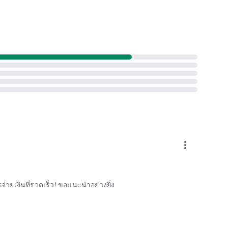
more_vert
รจ่ายเงินที่รวดเร็ว! ขอแนะนำอย่างยิ่ง