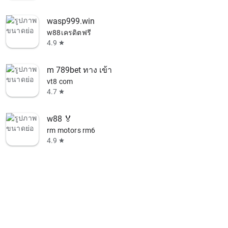
wasp999.win
w88เครดิตฟรี
4.9
star
m 789bet ทาง เข้า
vt8 com
4.7
star
w88 🏅
rm motors rm6
4.9
star