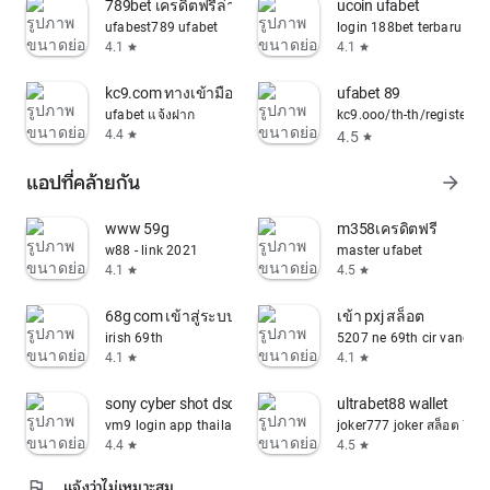
789bet เครดิตฟรีล่าสุด
ucoin ufabet
ufabest789 ufabet
login 188bet terbaru
4.1
4.1
star
star
kc9.com ทางเข้ามือถือ
ufabet 89
ufabet แจ้งฝาก
kc9.ooo/th-th/register...
4.4
4.5
star
star
แอปที่คล้ายกัน
arrow_forward
www 59g
m358เครดิตฟรี
w88 - link 2021
master ufabet
4.1
4.5
star
star
68g com เข้าสู่ระบบ
เข้า pxj สล็อต
irish 69th
5207 ne 69th cir vancou
4.1
4.1
star
star
sony cyber shot dsc p52
ultrabet88 wallet
vm9 login app thailand
joker777 joker สล็อต 777
4.4
4.5
star
star
flag
แจ้งว่าไม่เหมาะสม