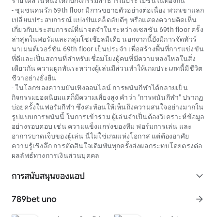
รายได้ส่วนหนึ่งให้กับกิจกรรมสาธารณประโยชน์ในท้องถิ่น
- ชุมชนคนรัก
69th floor
มีการขยายตัวอย่างต่อเนื่อง พวกเขาแลก
เปลี่ยนประสบการณ์ แบ่งปันเคล็ดลับดีๆ หรือแสดงความคิดเห็น
เกี่ยวกับประสบการณ์ที่น่าจดจำในระหว่างเซสชัน
69th floor
ครั้ง
ล่าสุดในฟอรัมและกลุ่มโซเชียลมีเดีย นอกจากนี้ยังมีการจัดทัวร์
นาเมนต์เวอร์ชัน
69th floor
เป็นประจำ เพื่อสร้างพื้นที่การแข่งขัน
ที่ดีและเป็นสถานที่สำหรับเชื่อมโยงผู้คนที่มีความหลงใหลในสิ่ง
เดียวกัน ความผูกพันระหว่างผู้เล่นมีส่วนทำให้เกมประเภทนี้มีชีวิต
ชีวาอย่างยั่งยืน
- ในโลกของความบันเทิงออนไลน์ การพนันกีฬาได้กลายเป็น
กิจกรรมยอดนิยมแต่ก็มีความเสี่ยงสูง คำว่า "การพนันกีฬา" ปรากฏ
บ่อยครั้งในฟอรัมกีฬา ซึ่งสะท้อนให้เห็นถึงความสนใจอย่างมากใน
รูปแบบการพนันนี้ ในการเข้าร่วม ผู้เล่นจำเป็นต้องวิเคราะห์ข้อมูล
อย่างรอบคอบ เช่น ความแข็งแกร่งของทีม ฟอร์มการเล่น และ
อาการบาดเจ็บของผู้เล่น นี่ไม่ใช่เกมแห่งโอกาส แต่ต้องอาศัย
ความรู้เชิงลึก การตัดสินใจเดิมพันทุกครั้งส่งผลกระทบโดยตรงต่อ
ผลลัพธ์ทางการเงินส่วนบุคคล
การสนับสนุนของแอป
expand_more
789bet uno
arrow_forward