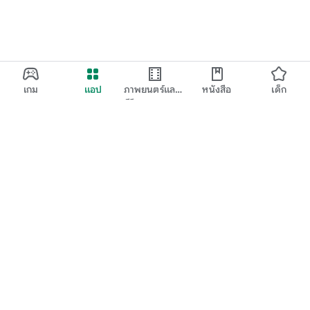
เกม
แอป
ภาพยนตร์และ
หนังสือ
เด็ก
ทีวี
Google Play
Play Pass
Play Points
บัตรของขวัญ
แลก