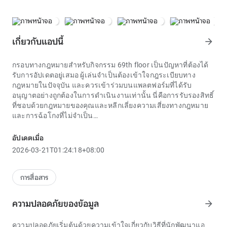
เกี่ยวกับแอปนี้
arrow_forward
กรอบทางกฎหมายสำหรับกิจกรรม 69th floor เป็นปัญหาที่ต้องได้
รับการอัปเดตอยู่เสมอ ผู้เล่นจำเป็นต้องเข้าใจกฎระเบียบทาง
กฎหมายในปัจจุบัน และควรเข้าร่วมบนแพลตฟอร์มที่ได้รับ
อนุญาตอย่างถูกต้องในการดำเนินงานเท่านั้น นี่คือการรับรองสิทธิ์
ที่ชอบด้วยกฎหมายของคุณและหลีกเลี่ยงความเสี่ยงทางกฎหมาย
และการฉ้อโกงที่ไม่จำเป็น
ไม่ว่าจะเรียกว่า 69th floor หรือวิธีการพยากรณ์อื่นๆ การพัฒนา
ทักษะการวิเคราะห์ข้อมูลเป็นสิ่งที่ให้กำลังใจเสมอ กระบวนการ
อัปเดตเมื่อ
ค้นคว้าประวัติผลลัพธ์ การระบุแนวโน้มหรือความผันผวนของ
2026-03-21T01:24:18+08:00
ตัวเลขในตารางผลลัพธ์ของ Khanh Hoa ต้องใช้การคิดเชิงตรรกะ
และความรู้ทางคณิตศาสตร์บางอย่าง สิ่งนี้สามารถนำมาซึ่ง
ประโยชน์ที่ไม่คาดคิดในการฝึกอบรมความสามารถของผู้เข้าร่วม
การสื่อสาร
ในการให้เหตุผลและทำงานกับข้อมูลก่อนที่จะพิจารณาเข้าร่วมใน
เกมลอตเตอรีใดๆ ผู้เล่นควรตระหนักถึงโชคและความเสี่ยง
ความปลอดภัยของข้อมูล
arrow_forward
ทางการเงินอย่างครบถ้วน เนื้อหาและวิธีการเช่น 69th floor ควร
เป็นเพียงรูปแบบหนึ่งของการวิจัยและการวิเคราะห์ข้อมูลทางสถิติ
ความปลอดภัยเริ่มต้นด้วยความเข้าใจเกี่ยวกับวิธีที่นักพัฒนาแอ