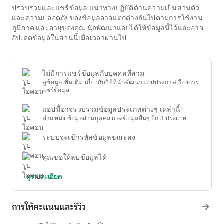
เพื่อความบันเทิงและวิชาการเท่านั้น ลอตเตอรี่เป็นรูปแบบความ
ปรวบรวมและแชร์ข้อมูล แนวทางปฏิบัติด้านความเป็นส่วนตัว
บันเทิงที่อาศัยโชคแบบสุ่ม กำหนดขีดจำกัดทางการเงินสำหรับตัว
และความปลอดภัยของข้อมูลอาจแตกต่างกันไปตามการใช้งาน
คุณเองเสมอ และอย่าคิดว่ามันเป็นวิธีหาเงินโดยเด็ดขาด
ภูมิภาค และอายุของคุณ นักพัฒนาแอปได้ให้ข้อมูลนี้ไว้และอาจ
ผู้สนใจมักมองหาข้อมูลเกี่ยวกับการแข่งขันชนไก่ระดับสูงขนาด
อัปเดตข้อมูลในส่วนนี้เมื่อเวลาผ่านไป
ใหญ่ที่จัดขึ้นในประเทศและต่างประเทศ สถานที่ กฎการเข้าร่วม
ระดับรางวัล และตารางการแข่งขันจะได้รับการอัปเดตเป็น
ประจำจากแหล่งที่มา
69th floor
อย่างเป็นทางการ การดูทัวร์นา
เมนต์เหล่านี้ช่วยให้คุณเรียนรู้เทคนิคการแข่งขันชั้นนำ และ
ไม่มีการแชร์ข้อมูลกับบุคคลที่สาม
อัปเดตแนวโน้มการผสมพันธุ์และการฝึกฝนใหม่ๆ จากนักชนไก่ชั้น
ดูข้อมูลเพิ่มเติม
เกี่ยวกับวิธีที่นักพัฒนาแอปประกาศเรื่องการ
นำแม้ว่าหลักจริยธรรมและความถูกต้องตามกฎหมายจะเป็นที่ถก
แชร์ข้อมูล
เถียงกันในบางประเทศ แต่การชนไก่ยังคงมีอยู่โดยเป็นส่วนหนึ่ง
แอปนี้อาจรวบรวมข้อมูลประเภทต่างๆ เหล่านี้
ของวัฒนธรรมและรูปแบบหนึ่งของความบันเทิงที่มีประวัติศาสตร์
ตำแหน่ง ข้อมูลส่วนบุคคล และข้อมูลอื่นๆ อีก 3 ประเภท
อันยาวนาน
69th floor
การวิจัยทางวิชาการเชิงลึกมีส่วนช่วยใน
การค้นหาวิธีการจัดการแข่งขันที่ปลอดภัยและมีมนุษยธรรมมาก
ระบบจะเข้ารหัสข้อมูลขณะส่ง
ขึ้น ขณะเดียวกันก็รักษาคุณค่าดั้งเดิมในบริบทสมัยใหม่ ความ
โปร่งใสของข้อมูลผ่านช่องทาง
69th floor
อย่างเป็นทางการเป็น
คุณขอให้ลบข้อมูลได้
กุญแจสำคัญสู่อนาคตของเรื่องนี้
ดูรายละเอียด
การให้คะแนนและรีวิว
arrow_forward