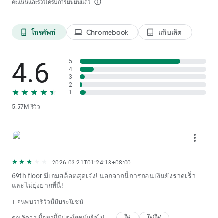
คะแนนและรีวิวได้รับการยืนยันแล้ว
info_outline
โทรศัพท์
Chromebook
แท็บเล็ต
phone_android
laptop
tablet_android
4.6
5
4
3
2
1
5.57M รีวิว
more_vert
2026-03-21T01:24:18+08:00
69th floor มีเกมสล็อตสุดเจ๋ง! นอกจากนี้การถอนเงินยังรวดเร็ว
และไม่ยุ่งยากที่นี่!
1 คนพบว่ารีวิวนี้มีประโยชน์
ใช่
ไม่ใช่
คุณคิดว่าเนื้อหานี้มีประโยชน์หรือไม่