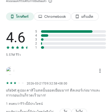
คะแนนและรีวิวได้รับการยืนยันแล้ว
info_outline
โทรศัพท์
Chromebook
แท็บเล็ต
phone_android
laptop
tablet_android
4.6
5
4
3
2
1
5.57M รีวิว
more_vert
2026-03-21T09:32:58+08:00
ufabet คูปอง คาสิโนสดนั้นยอดเยี่ยมมาก! ดีลเลอร์เก่งมากและ
การถอนเงินก็รวดเร็วมาก!
1 คนพบว่ารีวิวนี้มีประโยชน์
ใช่
ไม่ใช่
คุณคิดว่าเนื้อหานี้มีประโยชน์หรือไม่