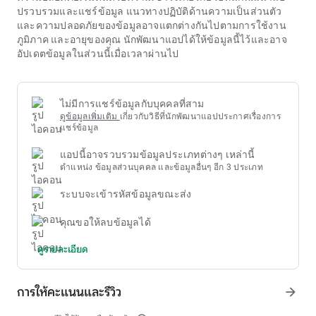
เพิ่มโอกาสในการชนะ แต่ยังสร้างช่วงเวลาที่น่าตื่นเต้นและน่าทึ่ง
ปรวบรวมและแชร์ข้อมูล แนวทางปฏิบัติด้านความเป็นส่วนตัว
ที่นอกเหนือไปจากการหมุนแบบธรรมดา เมื่อค้นพบ
ufabet คูปอง
และความปลอดภัยของข้อมูลอาจแตกต่างกันไปตามการใช้งาน
ใหม่ การเรียนรู้อย่างรอบคอบเกี่ยวกับคุณสมบัติพิเศษที่มีอยู่จะช่วย
ภูมิภาค และอายุของคุณ นักพัฒนาแอปได้ให้ข้อมูลนี้ไว้และอาจ
ให้ผู้เล่นเพลิดเพลินกับมันได้อย่างเต็มที่ยิ่งขึ้น
อัปเดตข้อมูลในส่วนนี้เมื่อเวลาผ่านไป
ไม่มีการแชร์ข้อมูลกับบุคคลที่สาม
ดูข้อมูลเพิ่มเติม
เกี่ยวกับวิธีที่นักพัฒนาแอปประกาศเรื่องการ
แชร์ข้อมูล
แอปนี้อาจรวบรวมข้อมูลประเภทต่างๆ เหล่านี้
ตำแหน่ง ข้อมูลส่วนบุคคล และข้อมูลอื่นๆ อีก 3 ประเภท
ระบบจะเข้ารหัสข้อมูลขณะส่ง
คุณขอให้ลบข้อมูลได้
ดูรายละเอียด
การให้คะแนนและรีวิว
arrow_forward