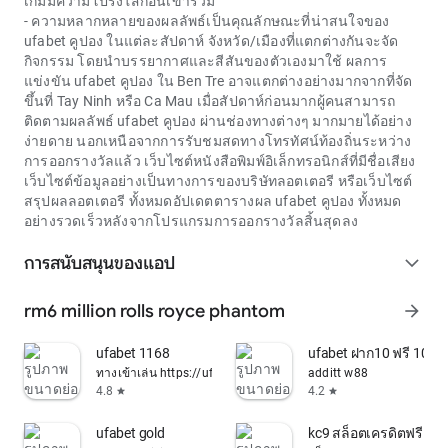
เกมมีความโปร่งใสก่อนเข้าร่วม
- ความหลากหลายของผลลัพธ์เป็นคุณลักษณะที่น่าสนใจของ
ufabet คูปอง
ในแต่ละสัปดาห์ จังหวัด/เมืองที่แตกต่างกันจะจัด
กิจกรรม โดยนำบรรยากาศและสีสันของตัวเองมาใช้ ผลการ
แข่งขัน
ufabet คูปอง
ใน Ben Tre อาจแตกต่างอย่างมากจากที่จัด
ขึ้นที่ Tay Ninh หรือ Ca Mau เมื่อสัปดาห์ก่อนมากผู้คนสามารถ
ติดตามผลลัพธ์
ufabet คูปอง
ผ่านช่องทางต่างๆ มากมายได้อย่าง
ง่ายดาย นอกเหนือจากการรับชมสดทางโทรทัศน์ท้องถิ่นระหว่าง
การออกรางวัลแล้ว เว็บไซต์หนังสือพิมพ์อิเล็กทรอนิกส์ที่มีชื่อเสียง
เว็บไซต์ข้อมูลอย่างเป็นทางการของบริษัทลอตเตอรี หรือเว็บไซต์
สรุปผลลอตเตอรี ทั้งหมดอัปเดตตารางผล
ufabet คูปอง
ทั้งหมด
อย่างรวดเร็วหลังจากโปรแกรมการออกรางวัลสิ้นสุดลง
การสนับสนุนของแอป
expand_more
rm6 million rolls royce phantom
arrow_forward
ufabet 1168
ufabet ฝาก10 ฟรี 100
ทางเข้าเล่น https://ufa100.cyou/login-ufabet/
additt w88
4.8
4.2
star
star
ufabet gold
kc9 สล็อตเครดิตฟรี