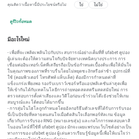
ใช่
ไม่ใช่
คุณคิดว่าเนื้อหานี้มีประโยชน์หรือไม่
ดูรีวิวทั้งหมด
มีอะไรใหม่
- เพื่อที่จะเพลิดเพลินไปกับประสบการณ์อย่างเต็มที่ที่
ufabet คูปอง
ผู้เล่นจะต้องให้ความสนใจกับปัจจัยทางเทคนิคบางประการ การ
เชื่อมต่ออินเทอร์เน็ตที่เสถียรถือเป็นข้อกำหนดเบื้องต้นเพื่อให้มั่นใจ
ในคุณภาพของภาพที่ราบรื่นโดยไม่หยุดชะงักหรือล่าช้า อุปกรณ์ที่
ใช้ (คอมพิวเตอร์ โทรศัพท์ แท็บเล็ต) ต้องมีการกำหนดค่าที่
แข็งแกร่งเพียงพอ รองรับเบราว์เซอร์หรือแอปพลิเคชันล่าสุดเพื่อ
ให้เข้ากันได้กับเทคโนโลยีการถ่ายทอดสดสตรีมสดสมัยใหม่ การ
ตรวจสอบการตั้งค่าเสียงและวิดีโอก่อนเข้าร่วมโต๊ะยังช่วยให้เกม
สมบูรณ์และโต้ตอบได้มากขึ้น
- การสุ่มในไฮโลถูกกำหนดโดยอัลกอริธึมตัวเลขที่ได้รับการรับรอง
นี่เป็นปัจจัยที่หลายคนสนใจเมื่อตัดสินใจเลือกพอร์ทัลเกม ข้อมูล
เกี่ยวกับการรับรอง RNG (หมายเลขสุ่ม) และกลไกการทดสอบคาสิ
โนออนไลน์ที่ใช้ที่
ufabet คูปอง
มักจะเผยแพร่บนเว็บไซต์อย่างเป็น
ทางการของ
ufabet คูปอง
ผู้เล่นควรเรียนรู้ข้อมูลนี้เพื่อให้แน่ใจว่า