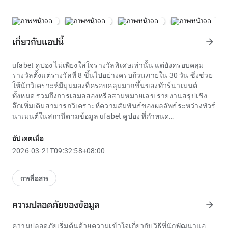
เกี่ยวกับแอปนี้
arrow_forward
ufabet คูปอง
ไม่เพียงใส่ใจรางวัลพิเศษเท่านั้น แต่ยังครอบคลุม
รางวัลตั้งแต่รางวัลที่ 8 ขึ้นไปอย่างครบถ้วนภายใน 30 วัน ซึ่งช่วย
ให้นักวิเคราะห์มีมุมมองที่ครอบคลุมมากขึ้นของทัวร์นาเมนต์
ทั้งหมด รวมถึงการเสมอสองหรือสามหมายเลข รายงานสรุปเชิง
ลึกเพิ่มเติมสามารถวิเคราะห์ความสัมพันธ์ของผลลัพธ์ระหว่างทัวร์
นาเมนต์ในสถานีตามข้อมูล
ufabet คูปอง
ที่กำหนด
ufabet คูปอง กิจกรรมได้กลายเป็นส่วนที่ขาดไม่ได้ของกิจกรรมฤดู
ร้อนของหลายท้องถิ่น นี่เป็นโอกาสสำหรับวัยรุ่นในการหลีกหนี
อัปเดตเมื่อ
จากชั้นเรียนที่ตึงเครียด ดื่มด่ำกับสภาพแวดล้อมโดยรวม ฝึกฝน
2026-03-21T09:32:58+08:00
ทักษะชีวิตผ่านกิจกรรมกลุ่ม เกมออกกำลังกาย และการทัศนศึกษา
ที่เป็นประโยชน์ ufabet คูปอง โปรแกรมมักจะได้รับการออกแบบ
อย่างระมัดระวังโดยมีหัวข้อที่หลากหลาย โดยสัญญาว่าจะนำ
การสื่อสาร
ประสบการณ์ที่น่าจดจำและบทเรียนเชิงปฏิบัติมาสู่ผู้เข้าร่วมทุกคน
ufabet คูปอง สมัยใหม่จำนวนมากรวมคุณสมบัติพิเศษเพื่อเพิ่ม
ความปลอดภัยของข้อมูล
arrow_forward
ความน่าดึงดูด ซึ่งรวมถึงการหมุนฟรี มินิเกมแบบโต้ตอบ โหมด
โบนัสแบบสุ่ม หรือฟีเจอร์รางวัลสองเท่า คุณสมบัติเหล่านี้ไม่เพียง
ความปลอดภัยเริ่มต้นด้วยความเข้าใจเกี่ยวกับวิธีที่นักพัฒนาแอ