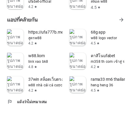
ufabet-official
สล็อต w88
4.2
4.5
star
star
แอปที่คล้ายกัน
arrow_forward
https://ufa777b.meauto.cloud/ufa777b/ufabet/login
68g app
สูตรw88
w88 logo vector
4.2
4.5
star
star
w88.liom
คาสิโนufabet
link vao bk8
m358 th com เข้าสู่ ระบบ
4.8
4.2
star
star
37win สล็อตเว็บตรงอันดับ 1
rama33 rm6 thailand
w88 nhà cái cá cược
heng heng 36
4.2
4.5
star
star
flag
แจ้งว่าไม่เหมาะสม