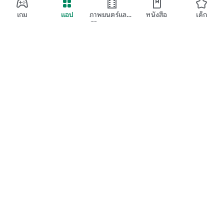
เกม
แอป
ภาพยนตร์และ
หนังสือ
เด็ก
ทีวี
Google Play
Play Pass
Play Points
บัตรของขวัญ
แลก
นโยบายการคืนเงิน
เด็กและครอบครัว
คำแนะนำสำหรับผู้ปกครอง