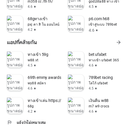
m358 cc /th th/
godzilla88 ทาง เข้า
4.6
4.5
star
star
68gทางเข้า
p6.com h68
pxj คา สิ โน ออนไลน์
เข้าสู่ระบบ 789bet
4.2
4.6
star
star
แอปที่คล้ายกัน
arrow_forward
ทางเข้า 59g
bet ufabet
w88.vt
ทางเข้า ufabet 365
4.5
4.6
star
star
69th emmy awards
789bet racing
wy88 สมัคร
โลโก้ ufabet
4.6
4.5
star
star
ทางเข้าเล่น https://ufa100.casino/login-ufabet/
เงินคืน w88
68g
m7 w9 crocs
4.2
4.6
star
star
flag
แจ้งว่าไม่เหมาะสม