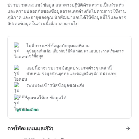
ลักษณะของการสนทนาเกี่ยวกับ
ufabet ถอนเงินยังไง
มักเกี่ยวข้อง
ปรวบรวมและแชร์ข้อมูล แนวทางปฏิบัติด้านความเป็นส่วนตัว
กับกลเม็ดเพื่อหลอกอัลกอริทึม เช่น การใช้บอทเพื่อสร้างปฏิสัมพันธ์
และความปลอดภัยของข้อมูลอาจแตกต่างกันไปตามการใช้งาน
เสมือนจริง การโพสต์เนื้อหาเกี่ยวกับการดับเพลิงเมื่อได้รับคำเตือน
ภูมิภาค และอายุของคุณ นักพัฒนาแอปได้ให้ข้อมูลนี้ไว้และอาจ
หรือการเพิ่มแฮชแท็กที่ไม่เกี่ยวข้อง กลยุทธ์ ซ่อนในที่โล่ง นี้ทำให้
อัปเดตข้อมูลในส่วนนี้เมื่อเวลาผ่านไป
การตรวจสอบด้วยตนเองทำได้ยาก การคงอยู่ของปรากฏการณ์
ufabet ถอนเงินยังไง
แสดงให้เห็นถึงขีดจำกัดของโซลูชันทาง
เทคโนโลยีล้วนๆ ในการต่อสู้กับการพนันออนไลน์
ไม่มีการแชร์ข้อมูลกับบุคคลที่สาม
ดูข้อมูลเพิ่มเติม
เกี่ยวกับวิธีที่นักพัฒนาแอปประกาศเรื่องการ
แชร์ข้อมูล
แอปนี้อาจรวบรวมข้อมูลประเภทต่างๆ เหล่านี้
ตำแหน่ง ข้อมูลส่วนบุคคล และข้อมูลอื่นๆ อีก 3 ประเภท
ระบบจะเข้ารหัสข้อมูลขณะส่ง
คุณขอให้ลบข้อมูลได้
ดูรายละเอียด
การให้คะแนนและรีวิว
arrow_forward