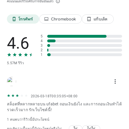
คะแนนและรีวิวได้รับการยืนยันแล้ว
info_outline
โทรศัพท์
Chromebook
แท็บเล็ต
phone_android
laptop
tablet_android
4.6
5
4
3
2
1
5.57M รีวิว
more_vert
2026-03-18T00:35:05+08:00
สล็อตที่หลากหลายบน ufabet ถอนเงินยังไง และการถอนเงินทำได้
รวดเร็วมาก รักเว็บไซต์นี้!
1 คนพบว่ารีวิวนี้มีประโยชน์
ใช่
ไม่ใช่
คุณคิดว่าเนื้อหานี้มีประโยชน์หรือไม่