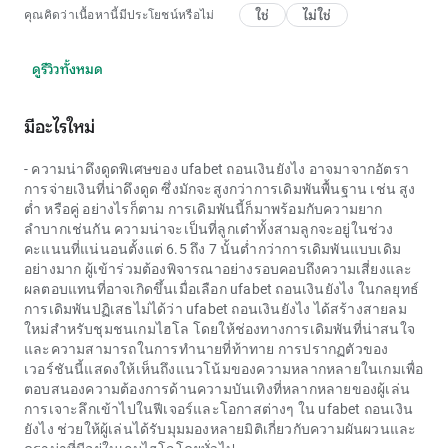
ใช่
ไม่ใช่
คุณคิดว่าเนื้อหานี้มีประโยชน์หรือไม่
ดูรีวิวทั้งหมด
มีอะไรใหม่
- ความน่าดึงดูดพิเศษของ
ufabet ถอนเงินยังไง
อาจมาจากอัตรา
การจ่ายเงินที่น่าดึงดูด ซึ่งมักจะสูงกว่าการเดิมพันพื้นฐาน เช่น สูง
ต่ำ หรือคู่ อย่างไรก็ตาม การเดิมพันนี้ก็มาพร้อมกับความยาก
ลำบากเช่นกัน ความน่าจะเป็นที่ลูกเต๋าทั้งสามลูกจะอยู่ในช่วง
คะแนนที่แน่นอนตั้งแต่ 6.5 ถึง 7 นั้นต่ำกว่าการเดิมพันแบบเดิม
อย่างมาก ผู้เข้าร่วมต้องพิจารณาอย่างรอบคอบถึงความเสี่ยงและ
ผลตอบแทนที่อาจเกิดขึ้นเมื่อเลือก
ufabet ถอนเงินยังไง
ในกลยุทธ์
การเดิมพันปฏิเสธไม่ได้ว่า
ufabet ถอนเงินยังไง
ได้สร้างสายลม
ใหม่สำหรับชุมชนเกมไฮโล โดยให้ช่องทางการเดิมพันที่น่าสนใจ
และความสามารถในการทำนายที่ท้าทาย การปรากฏตัวของ
เวอร์ชันนี้แสดงให้เห็นถึงแนวโน้มของความหลากหลายในเกมเพื่อ
ตอบสนองความต้องการด้านความบันเทิงที่หลากหลายของผู้เล่น
การเจาะลึกเข้าไปในฟีเจอร์และโอกาสต่างๆ ใน ​​
ufabet ถอนเงิน
ยังไง
ช่วยให้ผู้เล่นได้รับมุมมองหลายมิติเกี่ยวกับความผันผวนและ