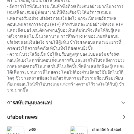
ดราม่าที่มีอยู่ในเกมไฮโลโดยทั่วไป
- อัตรากำไรที่เป็นธรรมเป็นหัวข้อที่ถกเถียงกันอย่างมากในวงการ
เกมสล็อตเสมอ ผู้พัฒนาเกมที่มีชื่อเสียงซึ่งให้บริการเกมบน
แพลตฟอร์มอย่าง ufabet ถอนเงินยังไง มักจะเปิดเผยอัตราผล
ตอบแทนจากการลงทุน (RTP) สำหรับแต่ละเกมอย่างชัดเจน RTP
แสดงถึงเปอร์เซ็นต์ทางทฤษฎีของเงินเดิมพันที่จะคืนให้กับผู้เล่น
หลังจากเล่นไปเป็นเวลานาน การศึกษา RTP ของเกมสล็อตบน
ufabet ถอนเงินยังไง ช่วยให้ผู้เล่นเข้าใจผลตอบแทนระยะยาวที่
คาดหวังได้จากผลิตภัณฑ์บันเทิงได้ชัดเจนยิ่งขึ้น
- ความโปร่งใสถือเป็นข้อได้เปรียบสูงสุดของแบบฟอร์ม
ufabet
ถอนเงินยังไง
ทุกขั้นตอนตั้งแต่การสับและแจกไพ่ไปจนถึงการประ
กาศผลลอตเตอรีในเกมเช่นคีโนเกิดขึ้นที่หน้าเลนส์กล้อง ผู้เล่นจะ
ได้เห็นกระบวนการนี้โดยตรง โดยไม่ต้องผ่านอัลกอริธึมอัตโนมัติ
ใดๆ ซึ่งช่วยคลายข้อสงสัยเกี่ยวกับความยุติธรรมเมื่อเปรียบเทียบ
กับเกมออนไลน์ทั่วไปบางเกม และสร้างความไว้วางใจให้กับผู้เข้า
ร่วมมากขึ้น
การสนับสนุนของแอป
expand_more
ufabet news
arrow_forward
้w88
star5566 ufabet