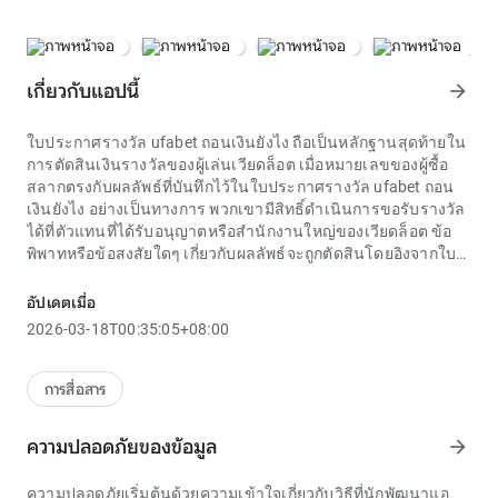
เกี่ยวกับแอปนี้
arrow_forward
ใบประกาศรางวัล ufabet ถอนเงินยังไง ถือเป็นหลักฐานสุดท้ายใน
การตัดสินเงินรางวัลของผู้เล่นเวียดล็อต เมื่อหมายเลขของผู้ซื้อ
สลากตรงกับผลลัพธ์ที่บันทึกไว้ในใบประกาศรางวัล ufabet ถอน
เงินยังไง อย่างเป็นทางการ พวกเขามีสิทธิ์ดำเนินการขอรับรางวัล
ได้ที่ตัวแทนที่ได้รับอนุญาตหรือสำนักงานใหญ่ของเวียดล็อต ข้อ
พิพาทหรือข้อสงสัยใดๆ เกี่ยวกับผลลัพธ์จะถูกตัดสินโดยอิงจากใบ
ประกาศรางวัล ufabet ถอนเงินยังไง ที่ได้รับการยืนยันอย่างเป็น
ทางการ นี่คือหลักการทางกฎหมายที่โปร่งใสซึ่งปกป้องสิทธิ์สูงสุด
อัปเดตเมื่อ
ของลูกค้า
2026-03-18T00:35:05+08:00
การเช็ค `
ufabet ถอนเงินยังไง
` ทุกวันกลายเป็นนิสัยของชาว
เวียดนามหลายล้านคน ผลลอตเตอรี่ไม่ได้เป็นเพียงเลขเด็ดเท่านั้น
แต่ยังนำมาซึ่งความหวังในการเปลี่ยนแปลงชีวิตอีกด้วย ผู้เล่นมัก
การสื่อสาร
จะตรวจสอบรางวัลตั้งแต่รางวัลพิเศษไปจนถึงรางวัลที่ 8 โดย
วิเคราะห์แนวโน้มของข้อมูลผ่านการจับฉลากแต่ละครั้ง สิ่งสำคัญ
ความปลอดภัยของข้อมูล
arrow_forward
คือต้องรักษาจิตใจให้สบายอยู่เสมอ โดยพิจารณาว่านี่เป็นรูปแบบ
ความบันเทิงที่ดีต่อสุขภาพ แทนที่จะเป็นวิธีรวยอย่างรวดเร็ว
ความปลอดภัยเริ่มต้นด้วยความเข้าใจเกี่ยวกับวิธีที่นักพัฒนาแอ