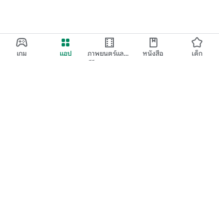
เกม
แอป
ภาพยนตร์และ
หนังสือ
เด็ก
ทีวี
Google Play
Play Pass
Play Points
บัตรของขวัญ
แลก
นโยบายการคืนเงิน