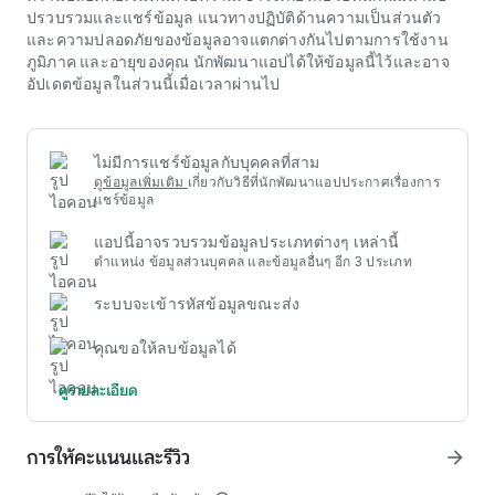
เข้มงวดเกี่ยวกับกิจกรรมการเดิมพัน ผู้ใช้ควรตระหนักถึงความ
ปรวบรวมและแชร์ข้อมูล แนวทางปฏิบัติด้านความเป็นส่วนตัว
เสี่ยงทางกฎหมายและการเงินที่อาจเกิดขึ้น ข้อมูลเกี่ยวกับ
ufabet
และความปลอดภัยของข้อมูลอาจแตกต่างกันไปตามการใช้งาน
98
ควรได้รับการติดต่อด้วยมุมมองที่มีข้อมูลมากกว่าการใช้บริการ
ภูมิภาค และอายุของคุณ นักพัฒนาแอปได้ให้ข้อมูลนี้ไว้และอาจ
เพียงอย่างเดียว
อัปเดตข้อมูลในส่วนนี้เมื่อเวลาผ่านไป
ความปลอดภัยถือเป็นข้อกังวลสูงสุดสำหรับกิจกรรมความบันเทิง
ออนไลน์เสมอ เมื่อเรียนรู้เกี่ยวกับ
ufabet 98
ผู้เล่นในปี 2020 ควร
จัดลำดับความสำคัญของแอปพลิเคชันที่ใช้เทคโนโลยีการเข้า
รหัส SSL ขั้นสูง เทคโนโลยีนี้ช่วยปกป้องข้อมูลทั้งหมดที่ส่งระหว่าง
ไม่มีการแชร์ข้อมูลกับบุคคลที่สาม
ผู้เล่นและระบบเซิร์ฟเวอร์ โดยเฉพาะข้อมูลส่วนบุคคลที่ละเอียด
ดูข้อมูลเพิ่มเติม
เกี่ยวกับวิธีที่นักพัฒนาแอปประกาศเรื่องการ
อ่อนและธุรกรรมทางการเงิน ระบบป้องกันการฉ้อโกงอัตโนมัติที่มี
แชร์ข้อมูล
ประสิทธิภาพยังเป็นประโยชน์อย่างมากในการช่วยสร้างความอุ่น
แอปนี้อาจรวบรวมข้อมูลประเภทต่างๆ เหล่านี้
ใจให้กับชุมชน
ตำแหน่ง ข้อมูลส่วนบุคคล และข้อมูลอื่นๆ อีก 3 ประเภท
ระบบจะเข้ารหัสข้อมูลขณะส่ง
คุณขอให้ลบข้อมูลได้
ดูรายละเอียด
การให้คะแนนและรีวิว
arrow_forward