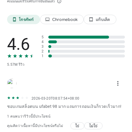
คะแนนและรีวิวได้รับการยืนยันแล้ว
info_outline
โทรศัพท์
Chromebook
แท็บเล็ต
phone_android
laptop
tablet_android
4.6
5
4
3
2
1
5.57M รีวิว
more_vert
2026-03-20T08:07:54+08:00
ชอบเกมสล็อตบน ufabet 98 มาก แถมการถอนเงินก็รวดเร็วมาก!
1 คนพบว่ารีวิวนี้มีประโยชน์
ใช่
ไม่ใช่
คุณคิดว่าเนื้อหานี้มีประโยชน์หรือไม่