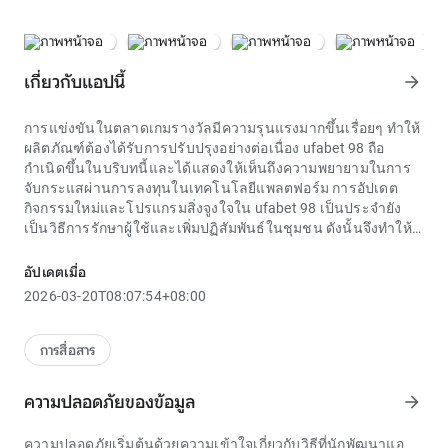
เกี่ยวกับแอปนี้
arrow_forward
การแข่งขันในตลาดเกมรางวัลมีความรุนแรงมากขึ้นเรื่อยๆ ทำให้
ผลิตภัณฑ์ต้องได้รับการปรับปรุงอย่างต่อเนื่อง
ufabet 98
ถือ
กำเนิดขึ้นในบริบทนี้และได้แสดงให้เห็นถึงความพยายามในการ
จับกระแสผ่านการลงทุนในเทคโนโลยีแพลตฟอร์ม การอัปเดต
กิจกรรมใหม่และโปรแกรมสิ่งจูงใจใน
ufabet 98
เป็นประจำยัง
เป็นวิธีการรักษาผู้ใช้และเพิ่มปฏิสัมพันธ์ในชุมชน ดังนั้นจึงทำให้
ชื่ออยู่ในใจของผู้เล่น
ในแวดวงความบันเทิงออนไลน์ในเอเชียที่กำลังพัฒนา
ufabet 98
อัปเดตเมื่อ
มักถูกกล่าวถึงว่าเป็นแพลตฟอร์มยอดนิยมในหมวดหมู่การพนัน
2026-03-20T08:07:54+08:00
กีฬาออนไลน์และคาสิโน มันสะท้อนให้เห็นถึงแนวโน้มของผู้ใช้ที่
เปลี่ยนไปสู่พื้นที่ดิจิทัลเพื่อค้นหารูปแบบความบันเทิงที่มีการโต้ตอบ
สูง โดยที่
ufabet 98
ได้สร้างจุดยืนที่แน่นอนผ่านการนำเสนอ
การสื่อสาร
ผลิตภัณฑ์ที่หลากหลายตั้งแต่การแข่งขันฟุตบอลรายการสำคัญไป
จนถึงเกมคาสิโนยอดนิยมการค้นคว้ากิจกรรมความบันเทิง
ความปลอดภัยของข้อมูล
arrow_forward
ออนไลน์อย่างถี่ถ้วนเช่น
ufabet 98
เป็นสิ่งจำเป็น โดยเฉพาะอย่าง
ยิ่งในบริบทของกฎหมายในประเทศเช่นเวียดนามที่มีกฎระเบียบที่
ความปลอดภัยเริ่มต้นด้วยความเข้าใจเกี่ยวกับวิธีที่นักพัฒนาแอ