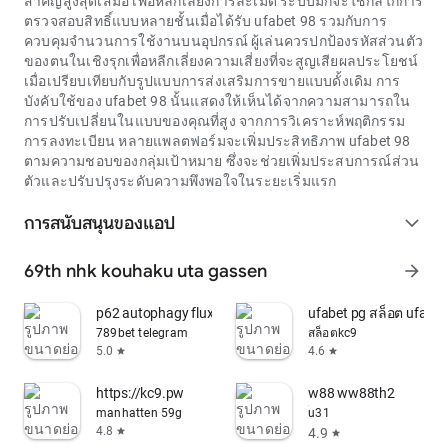
สำคัญสูงสุดเสมอ เพื่อหลีกเลี่ยงการละเมิด ระบบมักจะใช้กลไกการ
ตรวจสอบสิทธิ์แบบหลายชั้นเมื่อได้รับ
ufabet 98
รวมกับการ
ควบคุมจำนวนการใช้งานบนอุปกรณ์ ผู้เล่นควรปกป้องรหัสส่วนตัว
ของตนในเชิงรุกเพื่อหลีกเลี่ยงความเสี่ยงที่จะสูญเสียผลประโยชน์
เมื่อเปรียบเทียบกับรูปแบบการส่งเสริมการขายแบบดั้งเดิม การ
บังคับใช้ของ
ufabet 98
นั้นแสดงให้เห็นได้จากความสามารถใน
การปรับเปลี่ยนในแบบของคุณที่สูง จากการวิเคราะห์พฤติกรรม
การลงทะเบียน หลายแพลตฟอร์มจะเพิ่มประสิทธิภาพ
ufabet 98
ตามความชอบของกลุ่มเป้าหมาย ซึ่งจะช่วยเพิ่มประสบการณ์ส่วน
ตัวและปรับปรุงระดับความพึงพอใจในระยะเริ่มแรก
การสนับสนุนของแอป
expand_more
69th nhk kouhaku uta gassen
arrow_forward
p62 autophagy flux
ufabet pg สล็อต ufa77
789bet telegram
สล็อตkc9
5.0
4.6
star
star
https://kc9.pw
w88 ww88th2
manhatten 59g
๊u31
4.8
4.9
star
star