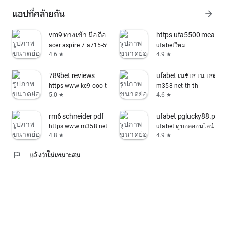
แอปที่คล้ายกัน
arrow_forward
vm9 ทางเข้า มือ ถือ อัพเดท ล่าสุด
https ufa5500 meauto 
acer aspire 7 a715-59g review
ufabetใหม่
4.6
4.9
star
star
789bet reviews
ufabet เน€เธ เน เธฒเ
https www kc9 ooo th th promotion login
m358 net th th
5.0
4.6
star
star
rm6 schneider pdf
ufabet pglucky88.pro v
https www m358 net th th
ufabet ดูบอลออนไลน์
4.8
4.9
star
star
flag
แจ้งว่าไม่เหมาะสม