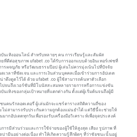
นเทิงออนไลน์ สำหรับหลายๆ คน การเรียนรู้และสัมผัส
ยที่ดีต่อสุขภาพ
ufabet .co
ได้รับการออกแบบด้วยอินเทอร์เฟซที่
การผจญภัย หรือวัฒนธรรมป๊อป ผู้เล่นไม่ควรมุ่งเน้นไปที่ปัจจัย
ดเวลาที่ชัดเจน และการเงินส่วนบุคคลเมื่อเข้าร่วมการอัปเดต
าดึงดูดไว้ได้ ด้วย
ufabet .co
ผู้ใช้สามารถค้นหาตัวเลือก
าไปจนถึงเวอร์ชันที่มีโบนัสสะสมหลายรายการหรือการแข่งขัน
ของกลุ่มเป้าหมายที่แตกต่างกัน ตั้งแต่ผู้เริ่มต้นจนถึงผู้มี
ุมชนคนรักลอตเตอรี่ ผู้เล่นมักจะแชร์ตารางสถิติความถี่ของ
จะไม่สามารถรับประกันความถูกต้องแม่นยำได้ แต่วิธีนี้จะช่วยให้
ากอัปเดตทุกวันเพื่อรองรับเครื่องมือวิเคราะห์เพื่อจุดประสงค์
รมีส่วนร่วมและการใช้จ่ายของผู้ใช้ให้สูงสุด เสียง รูปภาพ ที่
มีนอย่างต่อเนื่อง ทำให้เกิดความรู้สึกผิดๆ ที่ว่าชัยชนะนั้นอยู่