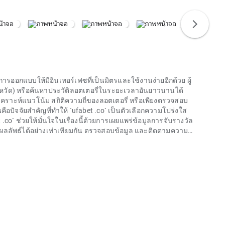
chevron_right
บการออกแบบให้มีอินเทอร์เฟซที่เป็นมิตรและใช้งานง่ายอีกด้วย ผู้
จังหวัด) หรือค้นหาประวัติลอตเตอรี่ในระยะเวลาอันยาวนานได้
ารวิเคราะห์แนวโน้ม สถิติความถี่ของลอตเตอรี่ หรือเพียงตรวจสอบ
ือปัจจัยสำคัญที่ทำให้ `
ufabet .co
` เป็นตัวเลือกความโปร่งใส
 .co
` ช่วยให้มั่นใจในเรื่องนี้ด้วยการเผยแพร่ข้อมูลการจับรางวัล
งผลลัพธ์ได้อย่างเท่าเทียมกัน ตรวจสอบข้อมูล และติดตามความ
่น `
ufabet .co
` ช่วยเพิ่มความมั่นใจของสาธารณชนต่อ
คุณสมบัติโหมดสาธิตในตัว ช่วยให้ได้รับประสบการณ์ฟรี นี่เป็น
 กฎของเกม และค้นหาสไตล์ที่พวกเขาชื่นชอบในคอลเลกชัน
ข้อที่ถกเถียงกันอย่างมาก รายงานจากประเทศในยุโรปแสดงให้
พิเศษและสร้างงานในภาคเทคโนโลยี อย่างไรก็ตาม งานวิจัยจาก
ิดพฤติกรรมหากขาดการให้ความรู้เชิงป้องกัน การสร้างสมดุล
งเป็นความท้าทายในการจัดการบริการไอซีที