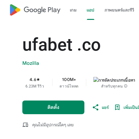
google_logo Play
เกม
แอป
ภาพยนตร์และทีวี
ufabet .co
Mozilla
4.6
100M+
star
6.23M รีวิว
ดาวน์โหลด
สำหรับทุกคน
info
ติดตั้ง
แชร์
เพิ่มเป็น
devices
คุณไม่มีอุปกรณ์ใดๆ เลย