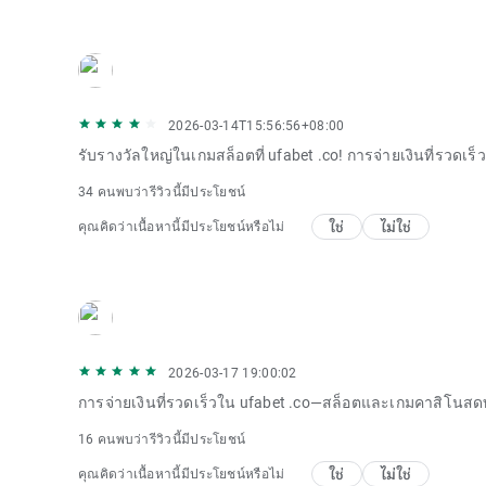
2026-03-14T15:56:56+08:00
รับรางวัลใหญ่ในเกมสล็อตที่ ufabet .co! การจ่ายเงินที่รวดเร
34 คนพบว่ารีวิวนี้มีประโยชน์
ใช่
ไม่ใช่
คุณคิดว่าเนื้อหานี้มีประโยชน์หรือไม่
2026-03-17 19:00:02
การจ่ายเงินที่รวดเร็วใน ufabet .co—สล็อตและเกมคาสิโนสด
16 คนพบว่ารีวิวนี้มีประโยชน์
ใช่
ไม่ใช่
คุณคิดว่าเนื้อหานี้มีประโยชน์หรือไม่