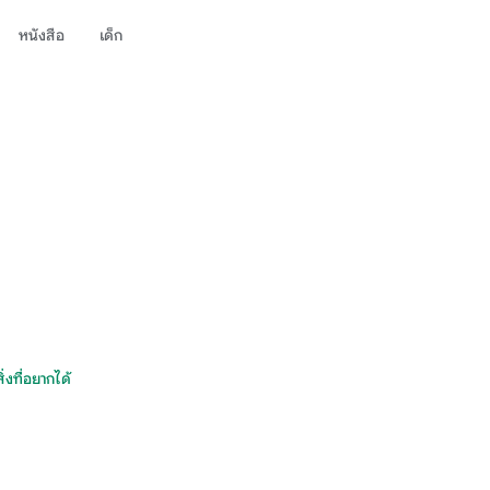
หนังสือ
เด็ก
สิ่งที่อยากได้