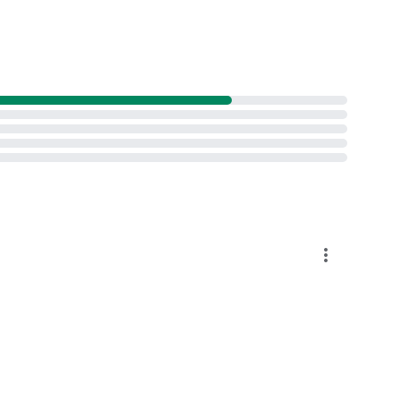
more_vert