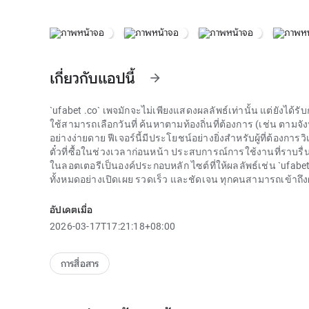
เกี่ยวกับแอปนี้
arrow_forward
`
ufabet .co
` เพจมักจะไม่เพียงแสดงผลลัพธ์เท่านั้น แต่ยังได้รั
ใช้สามารถเลือกวันที่ ค้นหาตามท้องถิ่นที่ต้องการ (เช่น ตาม
อย่างง่ายดาย ฟีเจอร์นี้มีประโยชน์อย่างยิ่งสำหรับผู้ที่ต้องก
ตั๋วที่ซื้อในช่วงเวลาก่อนหน้า ประสบการณ์การใช้งานที่ราบรื่นค
ในลอตเตอรีเป็นองค์ประกอบหลัก ไซต์ที่ให้ผลลัพธ์เช่น `
ufabet
ทั้งหมดอย่างเปิดเผย รวดเร็ว และชัดเจน ทุกคนสามารถเข้าถึ
เป็นธรรมของกระบวนการจับรางวัล การปรากฏของเพจอย่างเช
ลอตเตอรี่เพื่อการกุศล
อัปเดตเมื่อ
ประสบการณ์จริงของผู้เล่นคือปัจจัยหลัก สล็อตหลายเวอร์ชันมี
2026-03-17T17:21:18+08:00
โอกาสที่ดีสำหรับผู้ใช้ในการทำความคุ้นเคยกับอินเทอร์เฟซ
ufabet .co
ก่อนตัดสินใจเข้าร่วมจริง
ผลกระทบทางเศรษฐกิจและสังคมของอุตสาหกรรมไอซีทีเป็นหัว
การสื่อสาร
เห็นว่าภาคส่วนนี้มีส่วนสำคัญต่อรายได้ของรัฐบาลผ่านภาษี
สถาบันพฤติกรรมมนุษย์เตือนว่า ไอซีทีอาจเพิ่มอัตราการเสพต
ระหว่างผลประโยชน์ทางเศรษฐกิจและการคุ้มครองชุมชนยังค