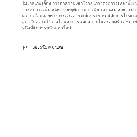
ไม่ไกลเกินเอื้อม การทำความเข้าใจกลไกการจัดการเหล่านี้เป็นสิ
ประสบการณ์
ufabet .co
พฤติกรรมการมีส่วนร่วม
ufabet .co
เ
ความเสื่อมถอยทางการเงิน อารมณ์แปรปรวน นิสัยการโกหก แล
สูญเสียความไว้วางใจ และการแตกสลายในครอบครัว สุขภาพจ
หนึ่งที่ติดการพนันออนไลน์
flag
แจ้งว่าไม่เหมาะสม