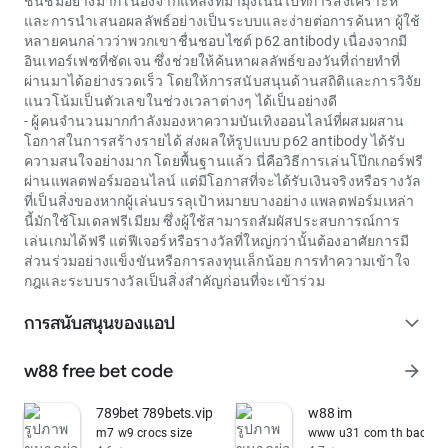
ชื่นชมอย่างมาก เนื่องจากแหล่งที่มามุ่งเน้นไปที่การสังเคราะห์
และการนำเสนอผลลัพธ์อย่างเป็นระบบและง่ายต่อการค้นหา ผู้ใช้
หลายคนกล่าวว่าพวกเขาชื่นชอบไซต์
p62 antibody
เนื่องจากมี
อินเทอร์เฟซที่ชัดเจน ซึ่งช่วยให้ค้นหาผลลัพธ์ของวันที่ถ่ายทำที่
ผ่านมาได้อย่างรวดเร็ว โดยให้การสนับสนุนด้านสถิติและการวิจัย
แนวโน้มเป็นตัวเลขในช่วงเวลาต่างๆ ได้เป็นอย่างดี
- ผู้คนจำนวนมากกำลังมองหาความบันเทิงออนไลน์ที่ผสมผสาน
โอกาสในการสร้างรายได้ ส่งผลให้รูปแบบ p62 antibody ได้รับ
ความสนใจอย่างมาก โดยพื้นฐานแล้ว นี่คือวิธีการเล่นโป๊กเกอร์ฟรี
ผ่านแพลตฟอร์มออนไลน์ แต่มีโอกาสที่จะได้รับเงินจริงหรือรางวัล
ที่เป็นสิ่งของหากผู้เล่นบรรลุเป้าหมายบางอย่าง แพลตฟอร์มเหล่า
นี้มักใช้โมเดลฟรีเมียม ซึ่งผู้ใช้สามารถสัมผัสประสบการณ์การ
เล่นเกมได้ฟรี แต่ฟีเจอร์หรือรางวัลที่ใหญ่กว่านั้นต้องอาศัยการมี
ส่วนร่วมอย่างแข็งขันหรือการลงทุนเล็กน้อย การทำความเข้าใจ
กฎและระบบรางวัลเป็นสิ่งสำคัญก่อนที่จะเข้าร่วม
การสนับสนุนของแอป
expand_more
w88 free bet code
arrow_forward
789bet 789bets.vip
w88 im
m7 w9 crocs size
www u31 com th baccara