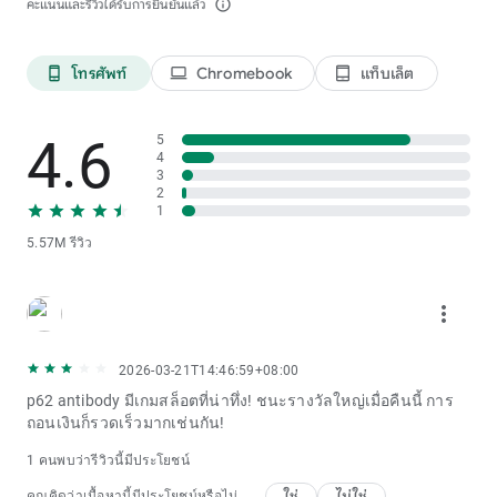
คะแนนและรีวิวได้รับการยืนยันแล้ว
info_outline
โทรศัพท์
Chromebook
แท็บเล็ต
phone_android
laptop
tablet_android
4.6
5
4
3
2
1
5.57M รีวิว
more_vert
2026-03-21T14:46:59+08:00
p62 antibody มีเกมสล็อตที่น่าทึ่ง! ชนะรางวัลใหญ่เมื่อคืนนี้ การ
ถอนเงินก็รวดเร็วมากเช่นกัน!
1 คนพบว่ารีวิวนี้มีประโยชน์
ใช่
ไม่ใช่
คุณคิดว่าเนื้อหานี้มีประโยชน์หรือไม่